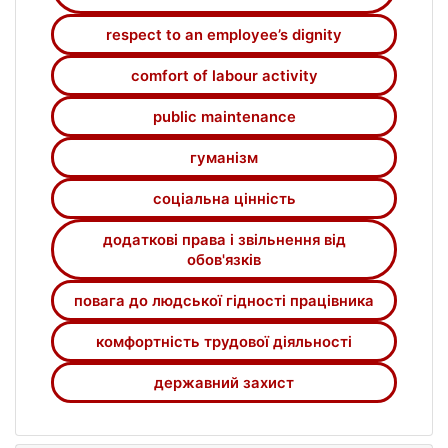
respect to an employee’s dignity
comfort of labour activity
public maintenance
гуманізм
соціальна цінність
додаткові права і звільнення від
обов'язків
повага до людської гідності працівника
комфортність трудової діяльності
державний захист