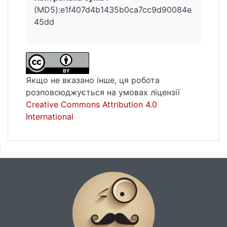
(MD5):e1f407d4b1435b0ca7cc9d90084e
45dd
Якщо не вказано інше, ця робота
розповсюджується на умовах ліцензії
Creative Commons Attribution 4.0
International