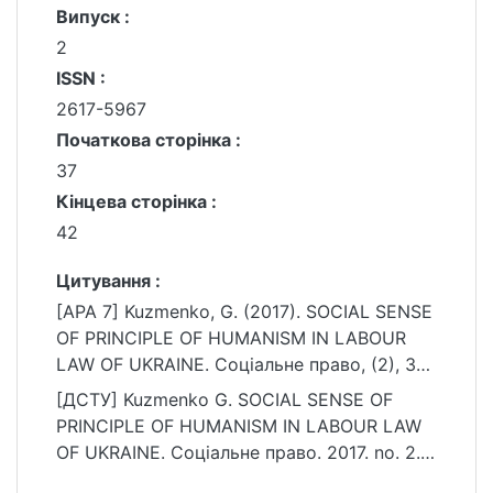
Випуск :
2
ISSN :
2617-5967
Початкова сторінка :
37
Кінцева сторінка :
42
Цитування :
[APA 7] Kuzmenko, G. (2017). SOCIAL SENSE
OF PRINCIPLE OF HUMANISM IN LABOUR
LAW OF UKRAINE. Соціальне право, (2), 37–
42.
[ДСТУ] Kuzmenko G. SOCIAL SENSE OF
https://ir.library.knu.ua/handle/15071834/243
PRINCIPLE OF HUMANISM IN LABOUR LAW
63
OF UKRAINE. Соціальне право. 2017. no. 2.
P. 37—42. URL: