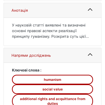
https://ir.library.knu.ua/handle/15071834/243
63 (date of access: 25.07.2026).
Анотація
У науковій статті виявлені та визначені
основні правові аспекти реалізації
принципу гуманізму. Розкрита суть цієї
категорії в нормах основних інститутів
трудового права. Запропоноване поняття
принципу гуманізму в трудовому праві.
Напрями досліджень
Також показано, як реалізація принципу
гуманізму в норми трудового права
впливає на ефективність цієї галузі,
Ключові слова :
утвердження в правосвідомості людини
humanism
його соціальної цінності, прояву в
законодавстві поваги до нього,
social value
дотримання прав, свобод і інтересів.
additional rights and acquittance from
duties