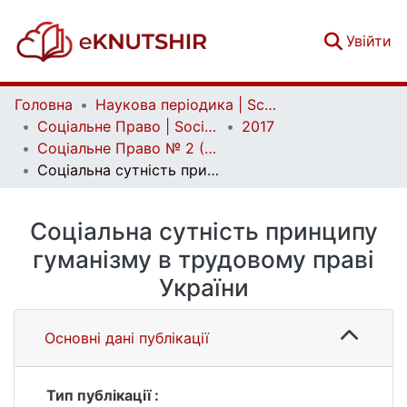
(c
Увійти
Головна
Наукова періодика | Scientific periodicals
Соціальне Право | Social Law
2017
Соціальне Право № 2 (2017)
Соціальна сутність принципу гуманізму в трудовому праві України
Соціальна сутність принципу
гуманізму в трудовому праві
України
Основні дані публікації
Тип публікації :