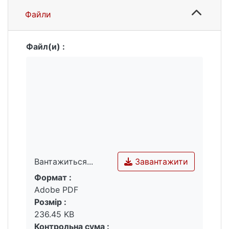
Файли
Файл(и) :
Завантажити
Вантажиться...
Формат :
Вантажиться...
Adobe PDF
Розмір :
236.45 KB
Контрольна сума :