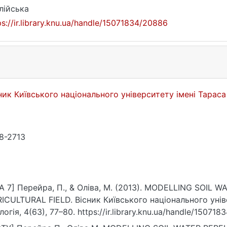
лійська
ps://ir.library.knu.ua/handle/15071834/20886
ник Київського національного університету імені Тарас
8-2713
A 7] Перейра, П., & Оліва, М. (2013). MODELLING SOI
ICULTURAL FIELD. Вісник Київського національного унів
логія, 4(63), 77–80. https://ir.library.knu.ua/handle/15071