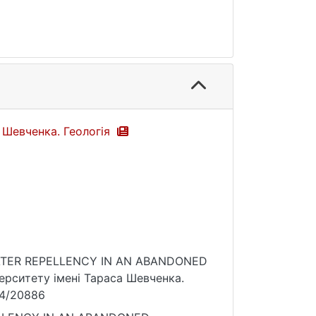
а Шевченка. Геологія
L WATER REPELLENCY IN AN ABANDONED
ерситету імені Тараса Шевченка.
834/20886