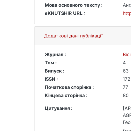
Мова основного тексту :
Анг
eKNUTSHIR URL :
htt
Додаткові дані публікації
Журнал :
Віс
Том :
4
Випуск :
63
ISSN :
172
Початкова сторінка :
77
Кінцева сторінка :
80
Цитування :
[AP
AGR
Гео