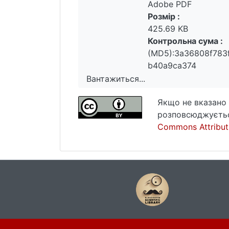
Adobe PDF
розподілу гідрофобності грунтів не 
Розмір :
досліджень. Практичне значення: Бі
425.69 KB
зрозуміти тонкі процеси у межах ве
Контрольна сума :
прогнозування ерозії грунтів.
(MD5):3a36808f783
b40a9ca374
Вантажиться...
Вантажиться...
Якщо не вказано 
розповсюджуєтьс
Commons Attributi