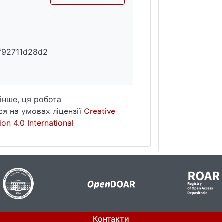
вивчалися раніше, а отже наведені матеріали несуть нов
льш точна інтерполяція гідрофобності грунтів та інших
ликих площ. Картування з вищою точністю поліпшить м
f92711d28d2
інше, ця робота
я на умовах ліцензії
Creative
on 4.0 International
Контакти