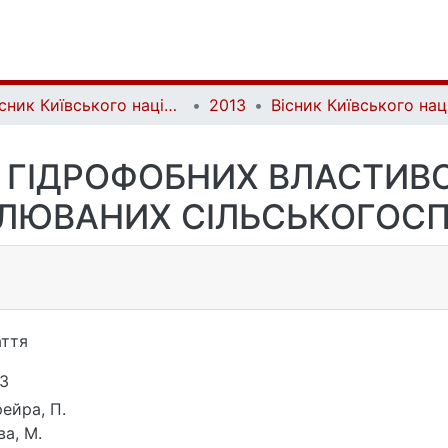
Вісник Київського національного університету імені Тараса Шевченка. Геологія | Visnyk of Taras Shevchenko National University of Kyiv. Geology
2013
ГІДРОФОБНИХ ВЛАСТИВОС
ЛЮВАНИХ СІЛЬСЬКОГОСП
ття
3
ейра, П.
ва, М.