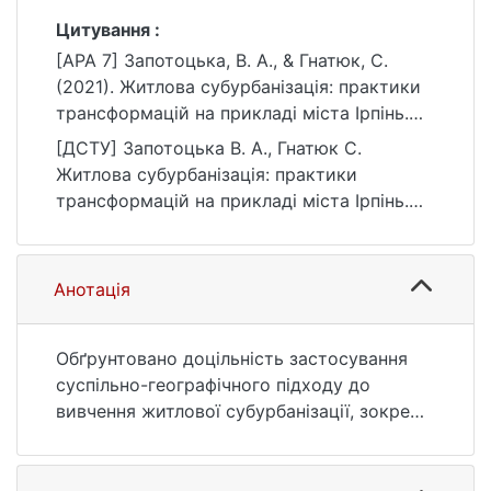
Цитування :
[APA 7] Запотоцька, В. А., & Гнатюк, С.
(2021). Житлова субурбанізація: практики
трансформацій на прикладі міста Ірпінь.
Вісник Київського національного
[ДСТУ] Запотоцька В. А., Гнатюк С.
університету імені Тараса Шевченка, серія
Житлова субурбанізація: практики
Географія, (1-2(78-79)), 32–39.
трансформацій на прикладі міста Ірпінь.
https://doi.org/10.17721/1728-2721.2021.78-
Вісник Київського національного
79.5
університету імені Тараса Шевченка, серія
Географія. 2021. № 1-2(78-79). С. 32—39.
Анотація
DOI: 10.17721/1728-2721.2021.78-79.5 (дата
звернення: 25.07.2026).
Обґрунтовано доцільність застосування
суспільно-географічного підходу до
вивчення житлової субурбанізації, зокрема
до оцінки трансформацій житлової
забудови на прикладі міста Ірпінь.
Окреслено основні умови та чинники