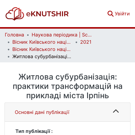
(c
Увійти
Головна
Наукова періодика | Scientific periodicals
Вісник Київського національного університету імені Тараса Шевченка. Географія | Bulletin of Taras Shevchenko National University of Kyiv. Geography
2021
Вісник Київського національного університету імені Тараса Шевченка. Географія. Випуск 1/2 (78/79)
Житлова субурбанізація: практики трансформацій на прикладі міста Ірпінь
Житлова субурбанізація:
практики трансформацій на
прикладі міста Ірпінь
Основні дані публікації
Тип публікації :