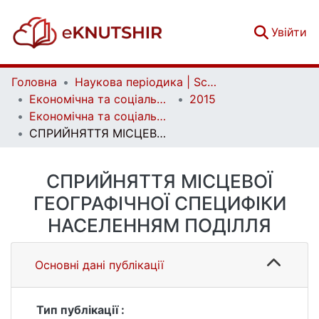
(c
Увійти
Головна
Наукова періодика | Scientific periodicals
Економічна та соціальна географія | Ekonomichna ta Sotsialna Geografiya
2015
Економічна та соціальна географія. Випуск 71
СПРИЙНЯТТЯ МІСЦЕВОЇ ГЕОГРАФІЧНОЇ СПЕЦИФІКИ НАСЕЛЕННЯМ ПОДІЛЛЯ
СПРИЙНЯТТЯ МІСЦЕВОЇ
ГЕОГРАФІЧНОЇ СПЕЦИФІКИ
НАСЕЛЕННЯМ ПОДІЛЛЯ
Основні дані публікації
Тип публікації :