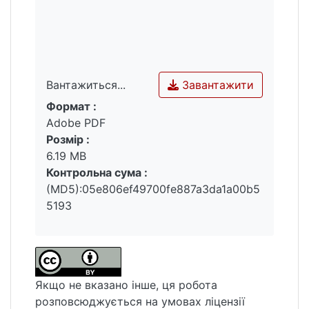
закономірностей сприйняття населенням
місцевої географічної специфіки доцільно
проводити дослідження образно-
географічних систем окремих поселень.
Завантажити
Вантажиться...
Формат :
Вантажиться...
Adobe PDF
Розмір :
6.19 MB
Контрольна сума :
(MD5):05e806ef49700fe887a3da1a00b5
5193
Якщо не вказано інше, ця робота
розповсюджується на умовах ліцензії