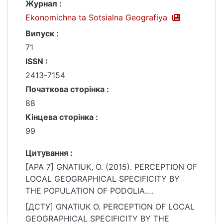
Журнал :
Ekonomichna ta Sotsialna Geografiya
Випуск :
71
ISSN :
2413-7154
Початкова сторінка :
88
Кінцева сторінка :
99
Цитування :
[APA 7] GNATIUK, O. (2015). PERCEPTION OF
LOCAL GEOGRAPHICAL SPECIFICITY BY
THE POPULATION OF PODOLIA.
Ekonomichna ta Sotsialna Geografiya, (71),
[ДСТУ] GNATIUK O. PERCEPTION OF LOCAL
88–99. https://doi.org/10.17721/2413-
GEOGRAPHICAL SPECIFICITY BY THE