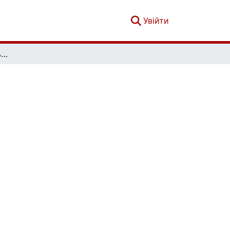
(current)
Увійти
Економічна та соціальна географія. Випуск 71