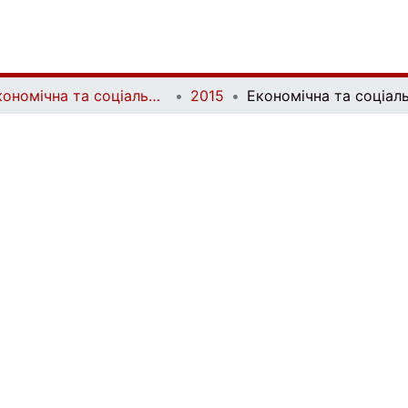
Економічна та соціальна географія | Ekonomichna ta Sotsialna Geografiya
2015