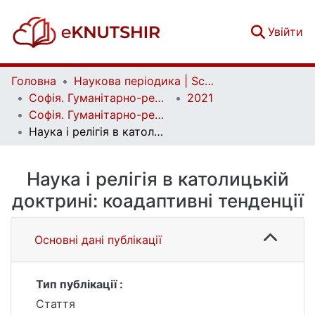
(c
Увійти
Головна
Наукова періодика | Scientific periodicals
Софія. Гуманітарно-релігієзнавчий вісник | Sophia. Human and Religious Studies Bulletin
2021
Софія. Гуманітарно-релігієзнавчий вісник. № 1 (17)
Наука і релігія в католицькій доктрині: коадаптивні тенденції
Наука і релігія в католицькій
доктрині: коадаптивні тенденції
Основні дані публікації
Тип публікації :
Стаття