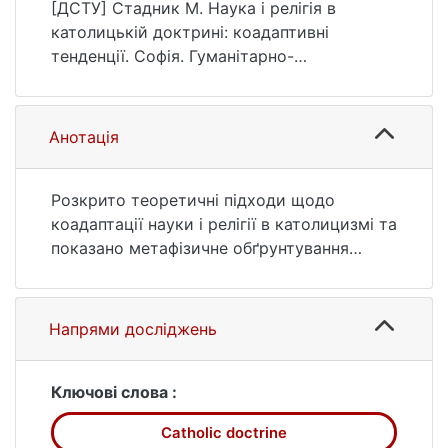
релігієзнавчий вісник, (1(17)), 18–21.
[ДСТУ] Стадник М. Наука і релігія в
https://doi.org/10.17721/sophia.2021.17.3
католицькій доктрині: коадаптивні
тенденції. Софія. Гуманітарно-
релігієзнавчий вісник. 2021. № 1(17). С. 18—
21. DOI: 10.17721/sophia.2021.17.3 (дата
звернення: 25.07.2026).
Анотація
Розкрито теоретичні підходи щодо
коадаптації науки і релігії в католицизмі та
показано метафізичне обґрунтування
існування надприродного. В основі
різнопланових аргументів на захист ідеї
творення залишаються посилання на
Напрями досліджень
обмеженість та історичну нерозвиненість
людської практики, свідчення про
наявність неконтрольованих, майже
Ключові слова :
неосвоєних, а тому незрозумілих явищ
Catholic doctrine
природи, суспільства й людської