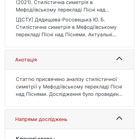
(2021). Стилістична симетрія в
Мефодіївському перекладі Пісні над
Піснями. Актуальні проблеми української
[ДСТУ] Дядищева-Росовецька Ю. Б.
лінгвістики: теорія і практика, (43), 59–75.
Стилістична симетрія в Мефодіївському
https://doi.org/10.17721/APULTP.2021.43.59-
перекладі Пісні над Піснями. Актуальні
75
проблеми української лінгвістики: теорія і
практика. 2021. № 43. С. 59—75. DOI:
10.17721/APULTP.2021.43.59-75 (дата
Анотація
звернення: 26.07.2026).
Статтю присвячено аналізу стилістичної
симетрії у Мефодіївському перекладі Пісні
над Піснями. Дослідження було проведено
з позиції досить несподіваної, а саме
лінгвофольклориста. Обґрунтування
такого підходу полягає в тому, що
Напрями досліджень
йдеться про фольклорний за походженням
текст, збірник весільних пісень, який
згодом зазнав вишуканого літературно-
Ключові слова :