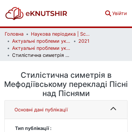
(c
Увійти
Головна
Наукова періодика | Scientific periodicals
Актуальні проблеми української лінгвістики: теорія і практика | Current issues of Ukrainian linguistics: theory and practice
2021
Актуальні проблеми української лінгвістики: теорія і практика. Вип. 43
Стилістична симетрія в Мефодіївському перекладі Пісні над Піснями
Стилістична симетрія в
Мефодіївському перекладі Пісні
над Піснями
Основні дані публікації
Тип публікації :