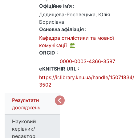
Офіційне ім’я :
Дядищева-Росовецька, Юлія
Борисівна
Основна афіліація :
Кафедра стилістики та мовної
комунікації
ORCID :
0000-0003-4366-3587
eKNITSHIR URL :
https://ir.library.knu.ua/handle/15071834/
3502
Результати
досліджень
Науковий
керівник/
редактор