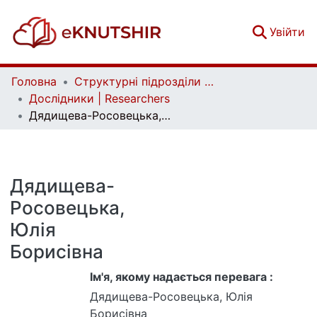
(c
Увійти
Головна
Структурні підрозділи Київського національного університету імені Тараса Шевченка та Організації | Faculties, Institutes and Departments of Taras Shevchenko National University of Kyiv and Organizations
Дослідники | Researchers
Дядищева-Росовецька, Юлія Борисівна
Дядищева-
Росовецька,
Юлія
Борисівна
Ім'я, якому надається перевага :
Дядищева-Росовецька, Юлія
Борисівна