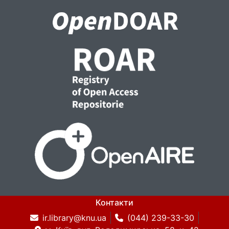
Контакти
ir.library@knu.ua
(044) 239-33-30