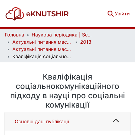
(c
Увійти
Головна
Наукова періодика | Scientific periodicals
Актуальні питання масової комунікації | Current Issues of Mass Communication
2013
Актуальні питання масової комунікації. Випуск 14
Кваліфікація соціальнокомунікаційного підходу в науці про соціальні комунікації
Кваліфікація
соціальнокомунікаційного
підходу в науці про соціальні
комунікації
Основні дані публікації