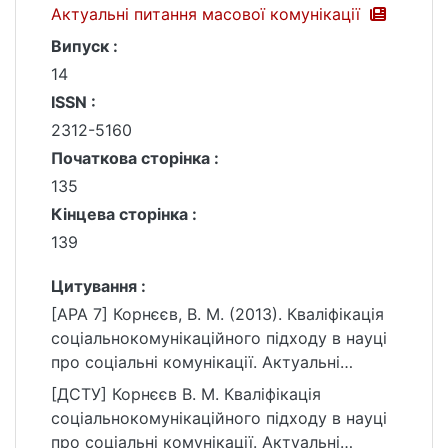
Актуальні питання масової комунікації
Випуск :
14
ISSN :
2312-5160
Початкова сторінка :
135
Кінцева сторінка :
139
Цитування :
[APA 7] Корнєєв, В. М. (2013). Кваліфікація
соціальнокомунікаційного підходу в науці
про соціальні комунікації. Актуальні
питання масової комунікації, (14), 135–139.
[ДСТУ] Корнєєв В. М. Кваліфікація
https://ir.library.knu.ua/handle/15071834/9113
соціальнокомунікаційного підходу в науці
про соціальні комунікації. Актуальні