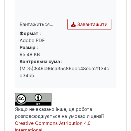
Завантажити
Вантажиться...
Формат :
Вантажиться...
Adobe PDF
Розмір :
95.48 KB
Контрольна сума :
(MD5):849c96ca35c89ddc48eda2ff34c
d34bb
Якщо не вказано інше, ця робота
розповсюджується на умовах ліцензії
Creative Commons Attribution 4.0
International