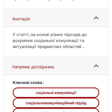
питання масової комунікації. 2013. № 14. С.
135—139. URL:
https://ir.library.knu.ua/handle/15071834/9113
Анотація
(дата звернення: 26.07.2026).
У статті, на основі різних підходів до
розуміння соціальної комунікації та
актуалізації предметних областей
дослідження різних спеціальностей
напряму розглядаються умови реалізації
соціальнокомунікаційного підходу в
Напрями досліджень
науковій практиці. У фокусі уваги —
критерії, за якими варто вирізняти
відповідність конкретного дослідження
Ключові слова :
соціальнокомунікаційному підходу.
соціальні комунікації
соціальнокомунікаційний підхід