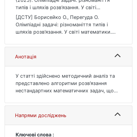
(2025). Олімпіадні задачі: різноманіття
типів і шляхів розв’язання. У світі
математики, (2), 41–47.
[ДСТУ] Борисейко О., Перегуда О.
https://doi.org/10.17721/1029-4171.2025/2.4
Олімпіадні задачі: різноманіття типів і
шляхів розв’язання. У світі математики.
2025. № 2. С. 41—47. DOI: 10.17721/1029-
4171.2025/2.4 (дата звернення: 25.07.2026).
Анотація
У статті здійснено методичний аналіз та
представлено алгоритми розв’язання
нестандартних математичних задач, що
пропонувалися в межах заочних етапів
Всеукраїнської олімпіади Київського
національного університету імені Тараса
Напрями досліджень
Шевченка. Досліджено різноманіття типів
завдань, зокрема: симетричні системи
рівнянь вищих степенів, задачі на
Ключові слова :