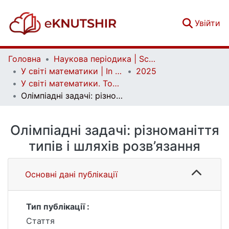
(c
Увійти
Головна
Наукова періодика | Scientific periodicals
У світі математики | In the world of mathematics
2025
У світі математики. Том 2 №2
Олімпіадні задачі: різноманіття типів і шляхів розв’язання
Олімпіадні задачі: різноманіття
типів і шляхів розв’язання
Основні дані публікації
Тип публікації :
Стаття