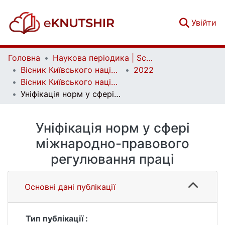
(c
Увійти
Головна
Наукова періодика | Scientific periodicals
Вісник Київського національного університету імені Тараса Шевченка. Юридичні науки | Bulletin of Taras Shevchenko National University of Kyiv. Legal Studies
2022
Вісник Київського національного університету імені Тараса Шевченка. Юридичні науки. Вип. 1(120)
Уніфікація норм у сфері міжнародно-правового регулювання праці
Уніфікація норм у сфері
міжнародно-правового
регулювання праці
Основні дані публікації
Тип публікації :