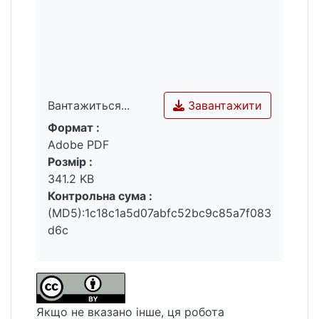
особливостях загальних матеріально-
правових норм, що закріплюють
міжнародні стандарти праці, базові права
та гарантії працівників-мігрантів.
Завантажити
Вантажиться...
Формат :
Вантажиться...
Adobe PDF
Розмір :
341.2 KB
Контрольна сума :
(MD5):1c18c1a5d07abfc52bc9c85a7f083
d6c
Якщо не вказано інше, ця робота