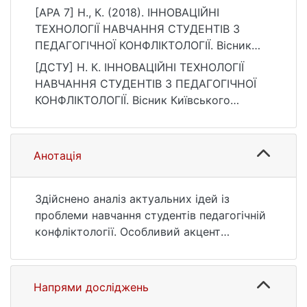
[APA 7] Н., К. (2018). ІННОВАЦІЙНІ
ТЕХНОЛОГІЇ НАВЧАННЯ СТУДЕНТІВ З
ПЕДАГОГІЧНОЇ КОНФЛІКТОЛОГІЇ. Вісник
Київського національного університету
[ДСТУ] Н. К. ІННОВАЦІЙНІ ТЕХНОЛОГІЇ
імені Тараса Шевченка. Педагогіка, 1(7),
НАВЧАННЯ СТУДЕНТІВ З ПЕДАГОГІЧНОЇ
31–36. https://doi.org/10.17721/2415-
КОНФЛІКТОЛОГІЇ. Вісник Київського
3699.2018.7.08
національного університету імені Тараса
Шевченка. Педагогіка. 2018. Т. 1, № 7. С. 31
—36. DOI: 10.17721/2415-3699.2018.7.08
Анотація
(дата звернення: 25.07.2026).
Здійснено аналіз актуальних ідей із
проблеми навчання студентів педагогічній
конфліктології. Особливий акцент
поставлено на технологіях її вивчення.
Виняткову увагу приділено коучингу,
менторінгу, медіації, модерації,
Напрями досліджень
фасилітації.