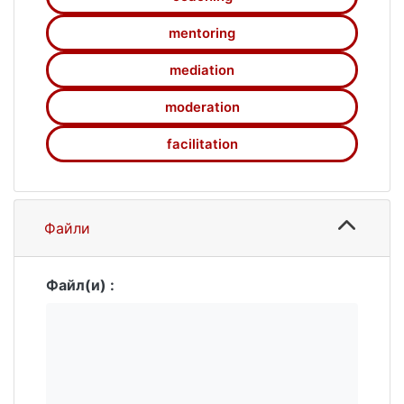
mentoring
mediation
moderation
facilitation
Файли
Файл(и) :