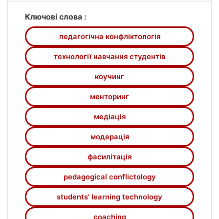
Ключові слова :
педагогічна конфліктологія
технології навчання студентів
коучинг
менторинг
медіація
модерація
фасилітація
pedagogical conflictology
students' learning technology
coaching