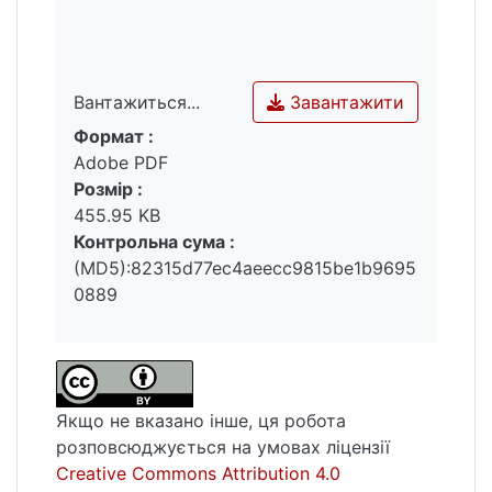
Завантажити
Вантажиться...
Формат :
Вантажиться...
Adobe PDF
Розмір :
455.95 KB
Контрольна сума :
(MD5):82315d77ec4aeecc9815be1b9695
0889
Якщо не вказано інше, ця робота
розповсюджується на умовах ліцензії
Creative Commons Attribution 4.0