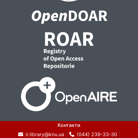
Контакти
ir.library@knu.ua
(044) 239-33-30