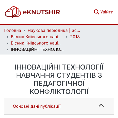
(c
Увійти
Головна
Наукова періодика | Scientific periodicals
Вісник Київського національного університету імені Тараса Шевченка. Педагогіка | Bulletin of Taras Shevchenko National University of Kyiv. Pedagogy
2018
Вісник Київського національного університету імені Тараса Шевченка. Педагогіка. Вип. 1 (7)
ІННОВАЦІЙНІ ТЕХНОЛОГІЇ НАВЧАННЯ СТУДЕНТІВ З ПЕДАГОГІЧНОЇ КОНФЛІКТОЛОГІЇ
ІННОВАЦІЙНІ ТЕХНОЛОГІЇ
НАВЧАННЯ СТУДЕНТІВ З
ПЕДАГОГІЧНОЇ
КОНФЛІКТОЛОГІЇ
Основні дані публікації