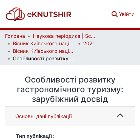
(c
Увійти
Головна
Наукова періодика | Scientific periodicals
Вісник Київського національного університету імені Тараса Шевченка. Географія | Bulletin of Taras Shevchenko National University of Kyiv. Geography
2021
Вісник Київського національного університету імені Тараса Шевченка. Географія. Випуск 1/2 (78/79)
Особливості розвитку гастрономічного туризму: зарубіжний досвід
Особливості розвитку
гастрономічного туризму:
зарубіжний досвід
Основні дані публікації
Тип публікації :