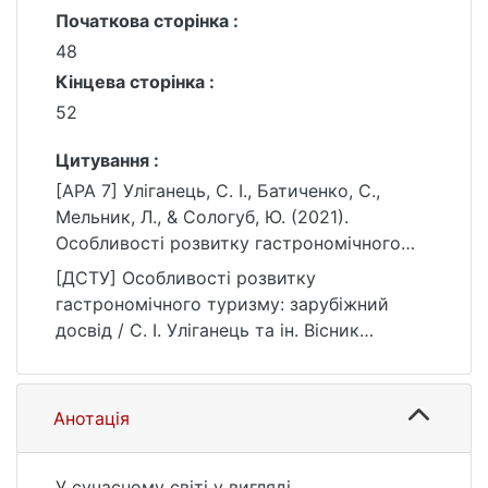
Початкова сторінка :
48
Кінцева сторінка :
52
Цитування :
[APA 7] Уліганець, С. І., Батиченко, С.,
Мельник, Л., & Сологуб, Ю. (2021).
Особливості розвитку гастрономічного
туризму: зарубіжний досвід. Вісник
[ДСТУ] Особливості розвитку
Київського національного університету
гастрономічного туризму: зарубіжний
імені Тараса Шевченка, серія Географія, (1-
досвід / С. І. Уліганець та ін. Вісник
2(78-79)), 48–52.
Київського національного університету
https://doi.org/10.17721/1728-2721.2021.78-
імені Тараса Шевченка, серія Географія.
79.7
2021. № 1-2(78-79). С. 48—52. DOI:
Анотація
10.17721/1728-2721.2021.78-79.7 (дата
звернення: 25.07.2026).
У сучасному світі у вигляді