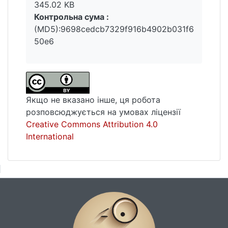
345.02 KB
гастротуризму в світі.
Контрольна сума :
(MD5):9698cedcb7329f916b4902b031f6
50e6
Якщо не вказано інше, ця робота
розповсюджується на умовах ліцензії
Creative Commons Attribution 4.0
International