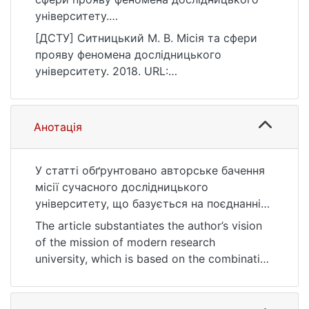
університету.
https://ir.library.knu.ua/handle/123456789/32
[ДСТУ] Ситницький М. В. Місія та сфери
77
прояву феномена дослідницького
університету. 2018. URL:
https://ir.library.knu.ua/handle/123456789/32
77 (дата звернення: 25.07.2026).
Анотація
У статті обґрунтовано авторське бачення
місії сучасного дослідницького
університету, що базується на поєднанні
наукових досліджень, навчання, служіння
The article substantiates the author’s vision
державі та розкритті компетенції
of the mission of modern research
інноваційного мислення, що є ефективним
university, which is based on the combination
синтезом процесів пізнання та творення.
of scientific research,
Автором запропоновано додати
training, service to the State, and disclosure
четвертий етап і компонент у розвитку
of competence of innovative