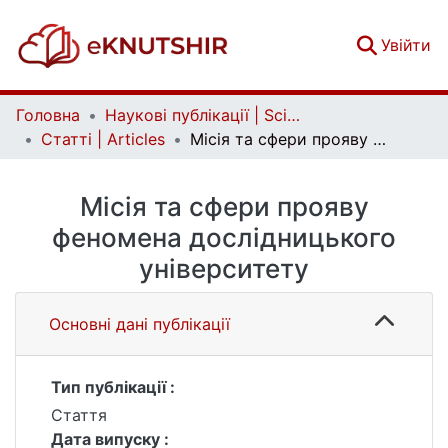
(c
Увійти
Головна
Наукові публікації | Scientific publications
Статті | Articles
Місія та сфери прояву феномена дослідницького університету
Місія та сфери прояву
феномена дослідницького
університету
Основні дані публікації
Тип публікації :
Стаття
Дата випуску :