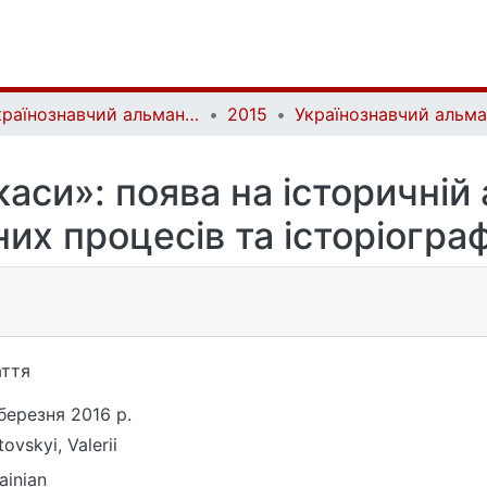
Українознавчий альманах | Almanac of Ukrainian Studies
2015
аси»: поява на історичній 
них процесів та історіогра
ття
березня 2016 р.
tovskyi, Valerii
ainian