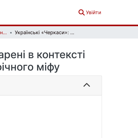
(current)
Увійти
Українознавчий альманах. Випуск 18
Українські «Черкаси»: поява на історичній арені в контексті цивілізаційних процесів та історіографічного міфу
арені в контексті
фічного міфу