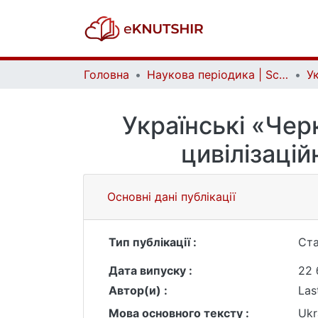
Головна
Наукова періодика | Scientific periodicals
Українські «Черк
цивілізацій
Основні дані публікації
Тип публікації :
Ста
Дата випуску :
22 
Автор(и) :
Las
Мова основного тексту :
Ukr