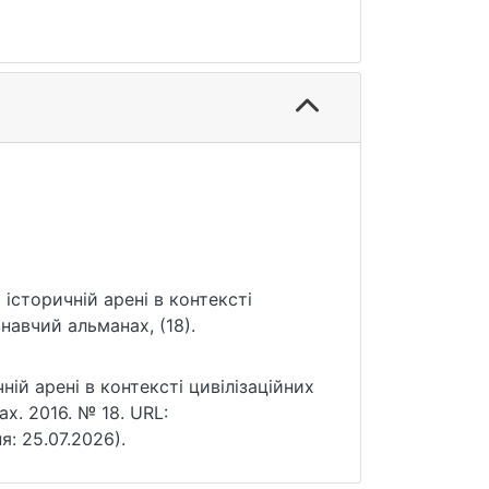
а історичній арені в контексті
знавчий альманах, (18).
ній арені в контексті цивілізаційних
х. 2016. № 18. URL:
я: 25.07.2026).