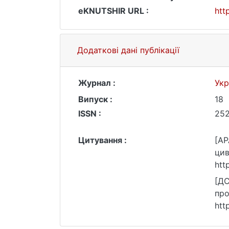
eKNUTSHIR URL :
htt
Додаткові дані публікації
Журнал :
Укр
Випуск :
18
ISSN :
25
Цитування :
[AP
цив
htt
[ДС
про
htt