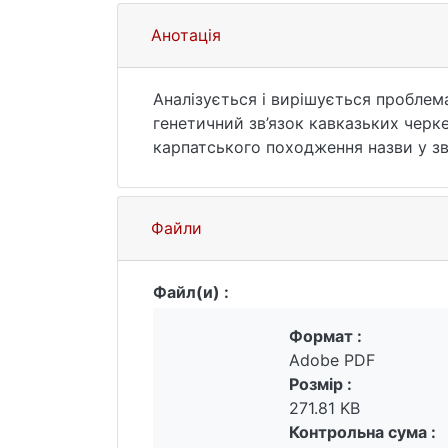
Анотація
Аналізується і вирішується проблем
генетичний зв’язок кавказьких черк
карпатського походження назви у зв’
(1362 р.).Ключові слова: історична 
карпатський регіон, цивілізаційний 
Файли
Файл(и) :
Формат :
Adobe PDF
Розмір :
271.81 KB
Контрольна сума :