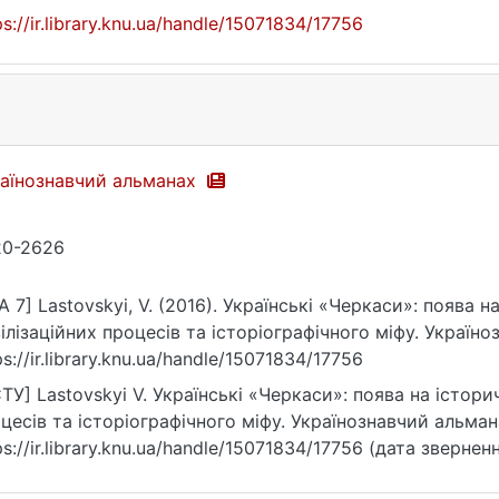
ps://ir.library.knu.ua/handle/15071834/17756
аїнознавчий альманах
20-2626
A 7] Lastovskyi, V. (2016). Українські «Черкаси»: поява н
ілізаційних процесів та історіографічного міфу. Україно
ps://ir.library.knu.ua/handle/15071834/17756
ТУ] Lastovskyi V. Українські «Черкаси»: поява на історич
цесів та історіографічного міфу. Українознавчий альмана
ps://ir.library.knu.ua/handle/15071834/17756 (дата зверненн