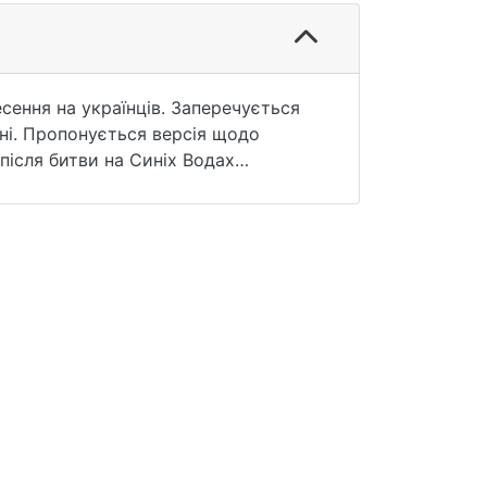
сення на українців. Заперечується
ні. Пропонується версія щодо
 після битви на Синіх Водах
во, Середня Наддніпрянщина,