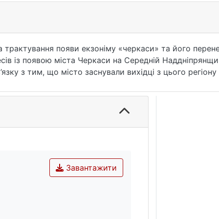
а трактування появи екзоніму «черкаси» та його перене
есів із появою міста Черкаси на Середній Наддніпрянщи
язку з тим, що місто заснували вихідці з цього регіону
міфологія, Черкаси, «черкаси», черкеси, Кавказ, козацт
процес.
Завантажити