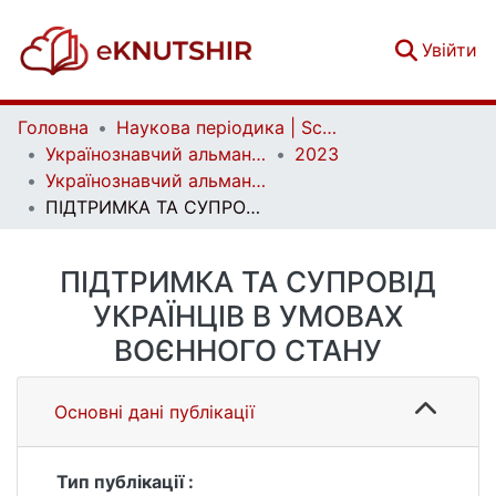
(c
Увійти
Головна
Наукова періодика | Scientific periodicals
Українознавчий альманах | Almanac of Ukrainian Studies
2023
Українознавчий альманах. Випуск 33
ПІДТРИМКА ТА СУПРОВІД УКРАЇНЦІВ В УМОВАХ ВОЄННОГО СТАНУ
ПІДТРИМКА ТА СУПРОВІД
УКРАЇНЦІВ В УМОВАХ
ВОЄННОГО СТАНУ
Основні дані публікації
Тип публікації :