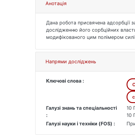
Анотація
Дана робота присвячена адсорбції з
дослідженню його сорбційних властивос
модифікованого цим полімером силі
Напрями досліджень
Ключові слова :
С
с
Галузі знань та спеціальності
10 
:
10 
Галузі науки і техніки (FOS) :
При