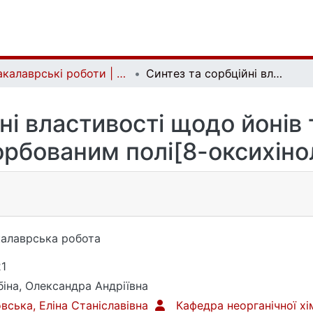
Бакалаврські роботи | Bachelor theses
Синтез та сорбційні властивості щодо йонів токсичних металів силікагелю з адсорбованим полі[8-оксихінолінметакрилатом]
ні властивості щодо йонів
орбованим полі[8-оксихін
алаврська робота
1
іна, Олександра Андріївна
вська, Еліна Станіславівна
Кафедра неорганічної хі