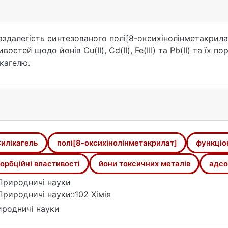
аздалегість синтезованого полі[8-оксихінолінметакрилат
тей щодо йонів Cu(ІІ), Cd(II), Fe(IІІ) та Pb(II) та їх по
кагелю.
илікагель
полі[8-оксихінолінметакрилат]
функціо
орбційні властивості
йони токсичних металів
адсо
Природничі науки
Природничі науки::102 Хімія
родничі науки