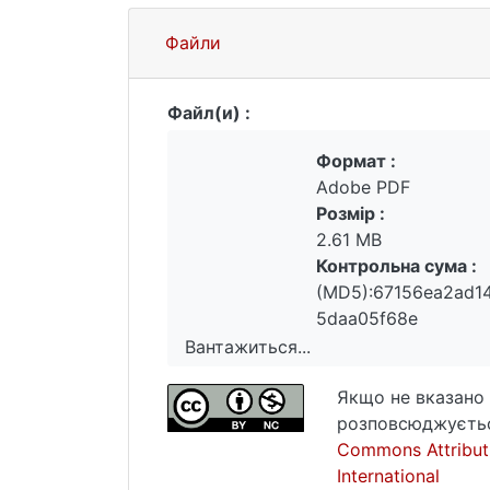
Файли
Файл(и) :
Формат :
Adobe PDF
Розмір :
2.61 MB
Контрольна сума :
(MD5):67156ea2ad1
5daa05f68e
Вантажиться...
Вантажиться...
Якщо не вказано 
розповсюджуєтьс
Commons Attribut
International