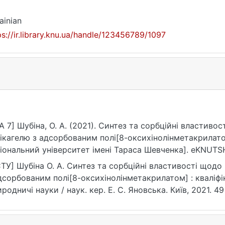
ainian
ps://ir.library.knu.ua/handle/123456789/1097
A 7] Шубіна, О. А. (2021). Синтез та сорбційні властиво
ікагелю з адсорбованим полі[8-оксихінолінметакрилато
іональний університет імені Тараса Шевченка]. eKNUTSH
ps://ir.library.knu.ua/handle/123456789/1097
ТУ] Шубіна О. А. Синтез та сорбційні властивості щодо
дсорбованим полі[8-оксихінолінметакрилатом] : кваліфі
родничі науки / наук. кер. Е. С. Яновська. Київ, 2021. 49
ps://ir.library.knu.ua/handle/123456789/1097 (дата звернен