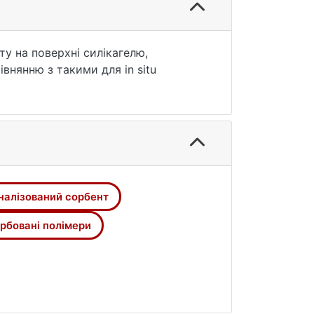
у на поверхні силікагелю,
рівнянню з такими для in situ
налізований сорбент
рбовані полімери