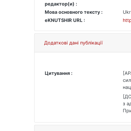
редактор(и) :
Мова основного тексту :
Ukr
eKNUTSHIR URL :
htt
Додаткові дані публікації
Цитування :
[AP
сил
нац
htt
[ДС
з а
При
htt