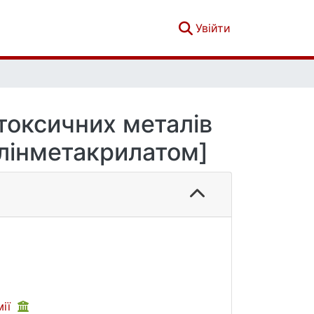
(current)
Увійти
 токсичних металів
олінметакрилатом]
мії