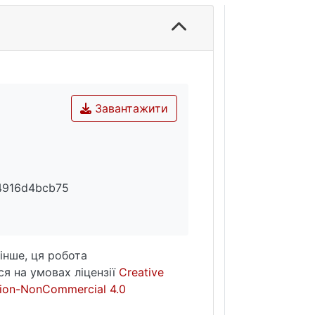
Завантажити
4916d4bcb75
інше, ця робота
я на умовах ліцензії
Creative
ion-NonCommercial 4.0