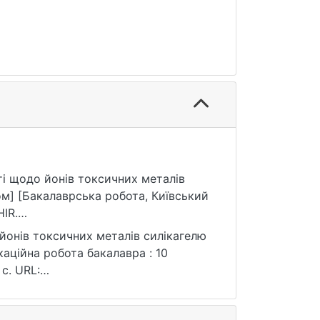
сті щодо йонів токсичних металів
м] [Бакалаврська робота, Київський
IR.
 йонів токсичних металів силікагелю
каційна робота бакалавра : 10
 с. URL:
ня: 25.07.2026).