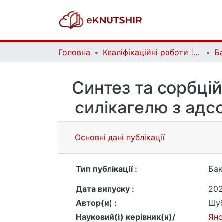
Головна
Кваліфікаційні роботи | Qualifying works
Синтез та сорбцій
силікагелю з адс
Основні дані публікації
Тип публікації :
Бак
Дата випуску :
202
Автор(и) :
Шуб
Науковий(і) керівник(и)/
Яно