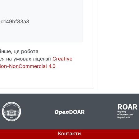
cd149bf83a3
інше, ця робота
я на умовах ліцензії
Creative
ion-NonCommercial 4.0
Контакти