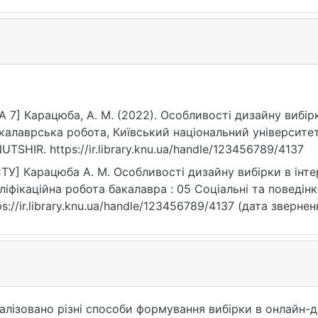
A 7] Карацюба, А. М. (2022). Особливості дизайну вибір
калаврська робота, Київський національний університет
UTSHIR. https://ir.library.knu.ua/handle/123456789/4137
ТУ] Карацюба А. М. Особливості дизайну вибірки в інтер
ліфікаційна робота бакалавра : 05 Соціальні та поведінко
ps://ir.library.knu.ua/handle/123456789/4137 (дата звернен
алізовано різні способи формування вибірки в онлайн-д