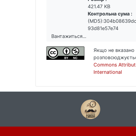
421.47 KB
Контрольна сума :
(MD5):304b08639d
93d81e57e74
Вантажиться...
Вантажиться...
Якщо не вказано 
розповсюджуєтьс
Commons Attribut
International