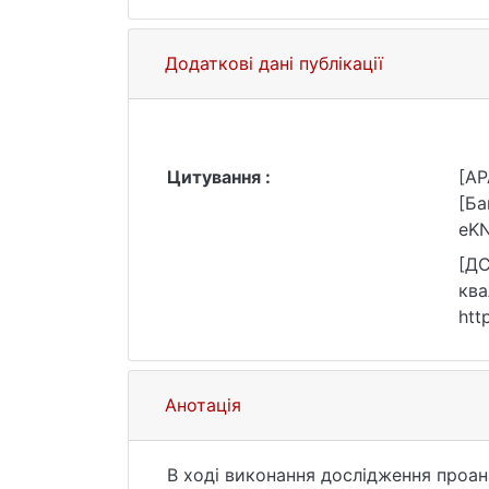
Додаткові дані публікації
Цитування :
[AP
[Ба
eKN
[ДС
ква
htt
Анотація
В ході виконання дослідження проан