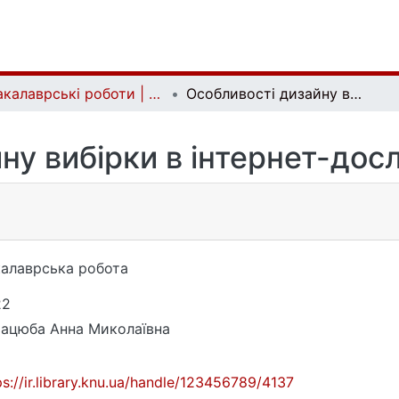
Бакалаврські роботи | Bachelor theses
Особливості дизайну вибірки в інтернет-дослідженнях в Україні
ну вибірки в інтернет-досл
алаврська робота
22
ацюба Анна Миколаївна
ps://ir.library.knu.ua/handle/123456789/4137