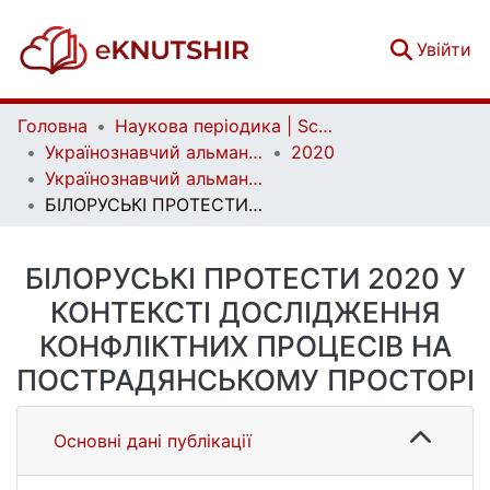
(c
Увійти
Головна
Наукова періодика | Scientific periodicals
Українознавчий альманах | Almanac of Ukrainian Studies
2020
Українознавчий альманах. Випуск 27
БІЛОРУСЬКІ ПРОТЕСТИ 2020 У КОНТЕКСТІ ДОСЛІДЖЕННЯ КОНФЛІКТНИХ ПРОЦЕСІВ НА ПОСТРАДЯНСЬКОМУ ПРОСТОРІ
БІЛОРУСЬКІ ПРОТЕСТИ 2020 У
КОНТЕКСТІ ДОСЛІДЖЕННЯ
КОНФЛІКТНИХ ПРОЦЕСІВ НА
ПОСТРАДЯНСЬКОМУ ПРОСТОРІ
Основні дані публікації