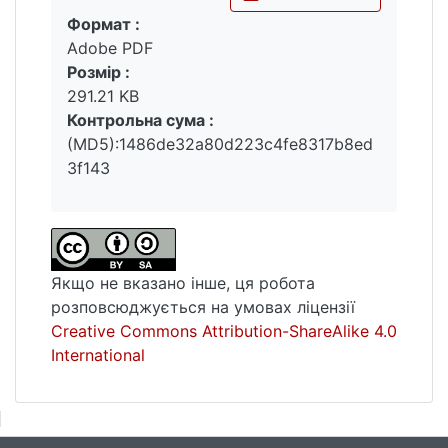
суспільстві, існує чіткий загальний попит
Формат :
Вантажиться...
на суверенітет як від електорату С.
Adobe PDF
Тихановської, так і від прихильників А.
Розмір :
Лукашенка. Тепер усім політичним силам
291.21 KB
доведеться рахуватися з фактором
Контрольна сума :
існування та активної участі у політичному
(MD5):1486de32a80d223c4fe8317b8ed
процесі білоруської політичної нації.
3f143
Якщо не вказано інше, ця робота
розповсюджується на умовах ліцензії
Creative Commons Attribution-ShareAlike 4.0
International