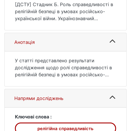
Українознавчий альманах, (37), 142–150.
[ДСТУ] Стадник Б. Роль справедливості в
https://doi.org/10.17721/2520-
релігійній безпеці в умовах російсько-
2626/2025.37.20
української війни. Українознавчий
альманах. 2025. № 37. С. 142—150. DOI:
10.17721/2520-2626/2025.37.20 (дата
звернення: 25.07.2026).
Анотація
У статті представлено результати
дослідження щодо ролі справедливості в
релігійній безпеці в умовах російсько-
української війни. Увага акцентується на
поліфонію соціальних процесів у
релігійному середовищі, що потребує
Напрями досліджень
релігійної безпеки – стану, за якого
представники всіх конфесій можуть вільно
сповідувати свої переконання без страху
Ключові слова :
дискримінації, переслідування чи
релігійна справедливість
насильства. Однак досягнення такого