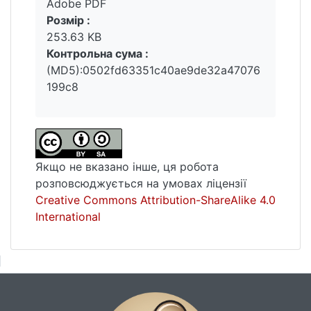
Adobe PDF
чесноти, їх функціональна основа є
Розмір :
складовою релігійної безпеки. Остання у
253.63 KB
своїй сутності – це стан, за якого людина,
Контрольна сума :
суспільство і держава є захищеними від
(MD5):0502fd63351c40ae9de32a47076
загроз, пов’язаних із релігійною сферою.
199c8
Отже, релігійна справедливість у
соціальному вимірі охоплює широке коло
питань, включаючи підтримку вразливих
верств населення, щодо рівних
можливостей, боротьбу з бідністю. Вона є
Якщо не вказано інше, ця робота
основою для забезпечення миру і гармонії
розповсюджується на умовах ліцензії
в суспільстві. Принципи християнської
Creative Commons Attribution-ShareAlike 4.0
справедливості постають основою для
International
гармонізації соціальної політики та
практичної діяльності християн у їхньому
повсякденному житті. У своїй сутності
справедливість є важливою складовою
релігійної свободи, яка визначається
певним сприйняттям навколишнього