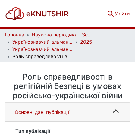
(c
Увійти
Головна
Наукова періодика | Scientific periodicals
Українознавчий альманах | Almanac of Ukrainian Studies
2025
Українознавчий альманах. Випуск 37
Роль справедливості в релігійній безпеці в умовах російсько-української війни
Роль справедливості в
релігійній безпеці в умовах
російсько-української війни
Основні дані публікації
Тип публікації :