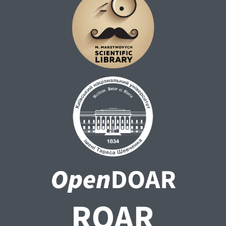
буття, особистісними світоглядними
пріоритетами, ціннісними установками,
релігійними традиціями. На цей процес
впливають міжособистісні стосунки як
всередині однієї конфесії, так і між
представниками інших конфесій, що
впливає на взаємопорозуміння та
співпрацю з представниками світської
сфери, інституціями, зокрема, такими як
державна влада, інститутом сім'ї,
громадськими організаціями тощо. В
цілому поставлена проблематика
актуалізується в період екзистенційних
викликів породжених війною, тому
важливими є подальші дослідження
окреслених проблем у
полідисциплінарному науковому дискурсі.