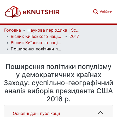
(c
Увійти
Головна
Наукова періодика | Scientific periodicals
Вісник Київського національного університету імені Тараса Шевченка. Географія | Bulletin of Taras Shevchenko National University of Kyiv. Geography
2017
Вісник Київського національного університету імені Тараса Шевченка. Географія. Випуск 3(68)/4(69)
Поширення політики популізму у демократичних країнах Заходу: суспільно-географічний аналіз виборів президента США 2016 р.
Поширення політики популізму
у демократичних країнах
Заходу: суспільно-географічний
аналіз виборів президента США
2016 р.
Основні дані публікації