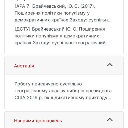
[APA 7] Брайчевський, Ю. С. (2017).
Поширення політики популізму у
демократичних країнах Заходу: суспільно-
географічний аналіз виборів президента
[ДСТУ] Брайчевський Ю. С. Поширення
США 2016 р. Вісник Київського
політики популізму у демократичних
національного університету імені Тараса
країнах Заходу: суспільно-географічний
Шевченка. Географія, (3(68)/4(69)), 144–151.
аналіз виборів президента США 2016 р.
https://doi.org/10.17721/1728-
Вісник Київського національного
2721.2017.68.28
університету імені Тараса Шевченка.
Анотація
Географія. 2017. № 3(68)/4(69). С. 144—151.
DOI: 10.17721/1728-2721.2017.68.28 (дата
звернення: 25.07.2026).
Роботу присвячено суспільно-
географічному аналізу виборів президента
США 2016 р. як індикативному прикладу
поширення радикальних популістських
ідеологій у західних демократіях. На
основі аналізу електоральної ситуації у
Напрями досліджень
США у роботі стверджується, що