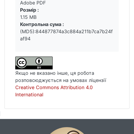
Adobe PDF
Розмір :
1.15 MB
Контрольна сума :
(MD5):844877874a3c884a211b7ca7b24f
af94
Якщо не вказано інше, ця робота
розповсюджується на умовах ліцензії
Creative Commons Attribution 4.0
International