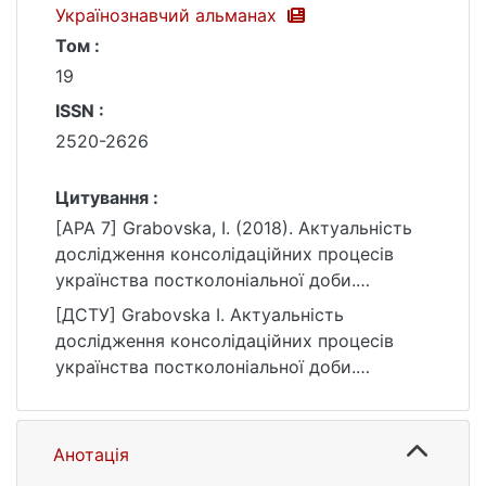
Українознавчий альманах
Том :
19
ISSN :
2520-2626
Цитування :
[APA 7] Grabovska, I. (2018). Актуальність
дослідження консолідаційних процесів
українства постколоніальної доби.
Українознавчий альманах, 19.
[ДСТУ] Grabovska I. Актуальність
https://ir.library.knu.ua/handle/15071834/1770
дослідження консолідаційних процесів
7
українства постколоніальної доби.
Українознавчий альманах. 2018. Т. 19. URL:
https://ir.library.knu.ua/handle/15071834/1770
7 (дата звернення: 25.07.2026).
Анотація