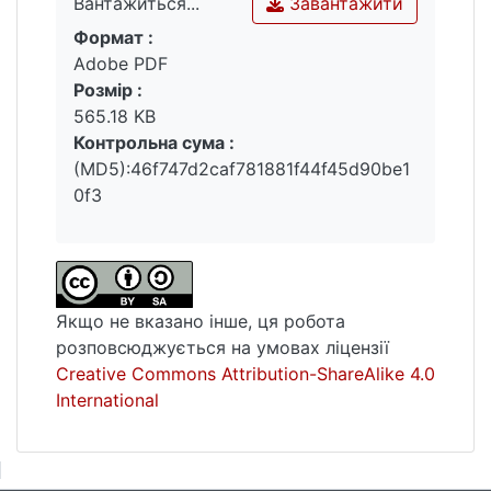
Завантажити
Вантажиться...
Формат :
Вантажиться...
Adobe PDF
Розмір :
565.18 KB
Контрольна сума :
(MD5):46f747d2caf781881f44f45d90be1
0f3
Якщо не вказано інше, ця робота
розповсюджується на умовах ліцензії
Creative Commons Attribution-ShareAlike 4.0
International