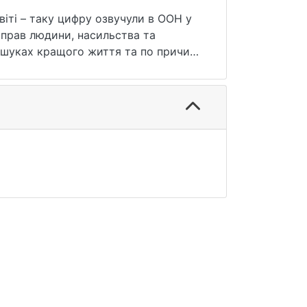
віті – таку цифру озвучули в ООН у
 прав людини, насильства та
пошуках кращого життя та по причині
ажливою проблемою для вивчення і
и Європейського союзу і не тільки.
потребами життя. Крім того, Україна
 населення та пост-міграційних
пеки себе та своїх дітей. На
 себе вдома, ще 6 мільйонів стали
юдей втратили дім, куди, можливо,
ими, отримувати гідно оплату праці,