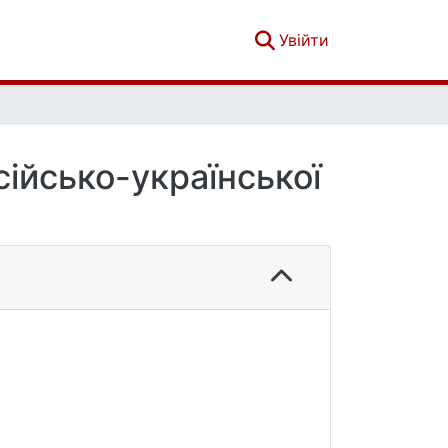
(current)
Увійти
сійсько-української