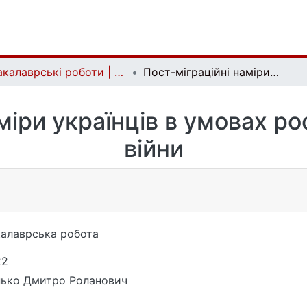
Бакалаврські роботи | Bachelor theses
Пост-міграційні наміри українців в умовах російсько-української війни
міри українців в умовах ро
війни
алаврська робота
22
ько Дмитро Роланович