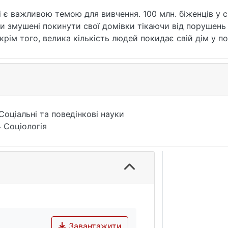
і є важливою темою для вивчення. 100 млн. біженців у с
ли змушені покинути свої домівки тікаючи від порушень
крім того, велика кількість людей покидає свій дім у 
ичних, релігійних, культурних, освітніх тощо.
 упродовж незалежності, набула актуальності та стала в
період часу, були змушені їхати з України в різні країн
аної роботи для забезпечення своєї сім'ї необхідними 
уть до інших країн назавжди, не повертаючись.
російської федерації 24 лютого 2022 року тема міграції
Соціальні та поведінкові науки
ьйони людей були змушені покинути свій дім заради без
 Соціологія
лизько 8 млн. українців виїхали з України через війну у
вають переважно у західних регіонах країни. Тисячі л
ся. Люди у всьому світі хочуть відчувати себе захищен
освіту та жити в мирі.
Завантажити