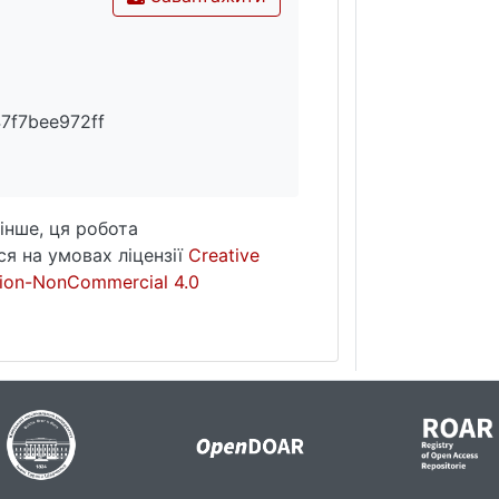
7f7bee972ff
інше, ця робота
я на умовах ліцензії
Creative
ion-NonCommercial 4.0