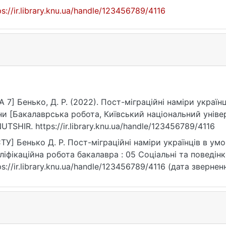
ps://ir.library.knu.ua/handle/123456789/4116
A 7] Бенько, Д. Р. (2022). Пост-міграційні наміри украї
ни [Бакалаврська робота, Київський національний уніве
UTSHIR. https://ir.library.knu.ua/handle/123456789/4116
ТУ] Бенько Д. Р. Пост-міграційні наміри українців в умо
ліфікаційна робота бакалавра : 05 Соціальні та поведінко
ps://ir.library.knu.ua/handle/123456789/4116 (дата звернен