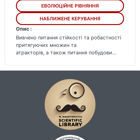
ЕВОЛЮЦІЙНЕ РІВНЯННЯ
НАБЛИЖЕНЕ КЕРУВАННЯ
Опис :
Вивчено питання стійкості та робастності
притягуючих множин та
атракторів, а також питання побудови
ефективних наближених керувань, в
нелінійних нескінченновимірних системах,
що функціонують під дією збурень.
Для імпульсно-збурених систем була
розвинена якісна теорія рівномірних
притягуючих множин. При найбільш
загальних умовах на вхідні дані
встановлені ефективні достатні умови
існування, стійкості та робастності
рівномірних атракторів для асимптотично
компактних імпульсних процесів,