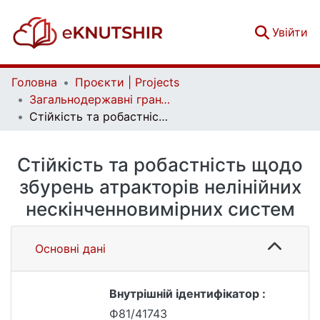
(c
Увійти
Головна
Проєкти | Projects
Загальнодержавні гранти | National grants
Стійкість та робастність щодо збурень атракторів нелінійних нескінченновимірних систем
Стійкість та робастність щодо
збурень атракторів нелінійних
нескінченновимірних систем
Основні дані
Внутрішній ідентифікатор :
Ф81/41743