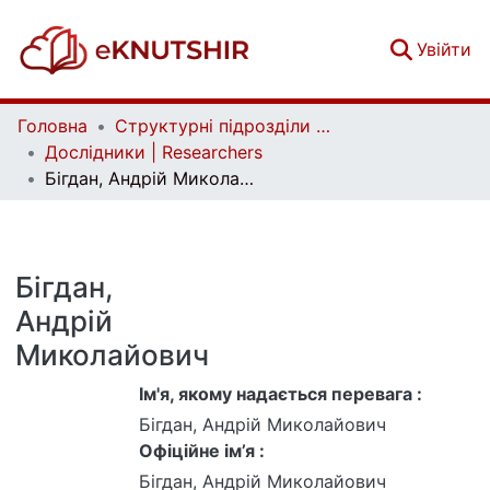
(c
Увійти
Головна
Структурні підрозділи Київського національного університету імені Тараса Шевченка та Організації | Faculties, Institutes and Departments of Taras Shevchenko National University of Kyiv and Organizations
Дослідники | Researchers
Бігдан, Андрій Миколайович
Бігдан,
Андрій
Миколайович
Ім'я, якому надається перевага :
Бігдан, Андрій Миколайович
Офіційне ім’я :
Бігдан, Андрій Миколайович