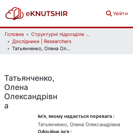
(c
Увійти
Головна
Структурні підрозділи Київського національного університету імені Тараса Шевченка та Організації | Faculties, Institutes and Departments of Taras Shevchenko National University of Kyiv and Organizations
Дослідники | Researchers
Татьянченко, Олена Олександрівна
Татьянченко,
Олена
Олександрівн
а
Ім'я, якому надається перевага :
Татьянченко, Олена Олександрівна
Офіційне ім’я :