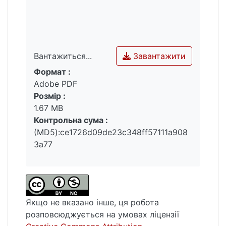
рекомендаційної системи з різною
кількістю вхідних даних.
Ключові слова: рекомендації, система,
користувач.
Завантажити
Вантажиться...
Формат :
Вантажиться...
Adobe PDF
Розмір :
1.67 MB
Контрольна сума :
(MD5):ce1726d09de23c348ff57111a908
3a77
Якщо не вказано інше, ця робота
розповсюджується на умовах ліцензії