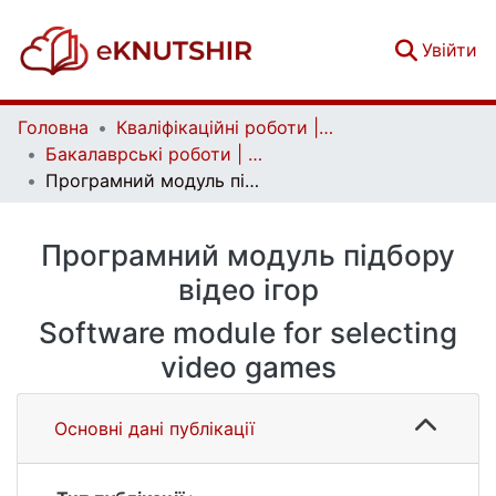
(c
Увійти
Головна
Кваліфікаційні роботи | Qualifying works
Бакалаврські роботи | Bachelor theses
Програмний модуль підбору відео ігор
Програмний модуль підбору
відео ігор
Software module for selecting
video games
Основні дані публікації