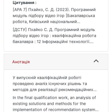
Цитування :
[APA 7] Пхайко, С. Д. (2023). Програмний
модуль підбору відео ігор [Бакалаврська
робота, Київський національний
університет імені Тараса Шевченка].
[ДСТУ] Пхайко С. Д. Програмний модуль
eKNUTSHIR.
підбору відео ігор : кваліфікаційна робота
https://ir.library.knu.ua/handle/123456789/84
бакалавра : 12 Інформаційні технології.
66
Київ, 2023. 66 с. URL:
https://ir.library.knu.ua/handle/123456789/84
66 (дата звернення: 25.07.2026).
Анотація
У випускній кваліфікаційній роботі
проведено аналіз існуючих рішень та
методів для реалізації рекомендаційних
систем, розглянуто бізнес процеси та
In the final qualification work, an analysis of
сформовано функціональні та
existing solutions and methods for the
нефункціональні вимоги до програмного
implementation of recommendation systems