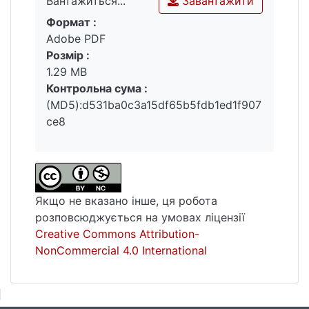
Завантажити
Вантажиться...
структури та тестуванні результатів у
QGIS.
Формат :
Вантажиться...
Adobe PDF
Розмір :
1.29 MB
Контрольна сума :
(MD5):d531ba0c3a15df65b5fdb1ed1f907
ce8
Якщо не вказано інше, ця робота
розповсюджується на умовах ліцензії
Creative Commons Attribution-
NonCommercial 4.0 International