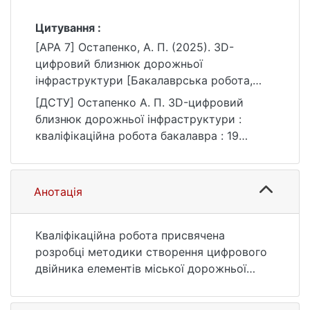
Цитування :
[APA 7] Остапенко, А. П. (2025). 3D-
цифровий близнюк дорожньої
інфраструктури [Бакалаврська робота,
Київський національний університет імені
[ДСТУ] Остапенко А. П. 3D-цифровий
Тараса Шевченка]. eKNUTSHIR.
близнюк дорожньої інфраструктури :
https://ir.library.knu.ua/handle/15071834/883
кваліфікаційна робота бакалавра : 19
6
Архітектура та будівництво / наук. кер. О.
С. Гончаренко. Київ, 2025. 56 с. URL:
https://ir.library.knu.ua/handle/15071834/883
Анотація
6 (дата звернення: 25.07.2026).
Кваліфікаційна робота присвячена
розробці методики створення цифрового
двійника елементів міської дорожньої
інфраструктури з використанням
відкритих геоданих та інструментів