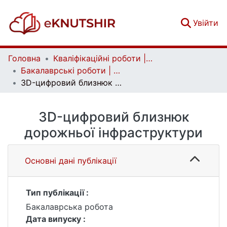
(c
Увійти
Головна
Кваліфікаційні роботи | Qualifying works
Бакалаврські роботи | Bachelor theses
3D-цифровий близнюк дорожньої інфраструктури
3D-цифровий близнюк
дорожньої інфраструктури
Основні дані публікації
Тип публікації :
Бакалаврська робота
Дата випуску :