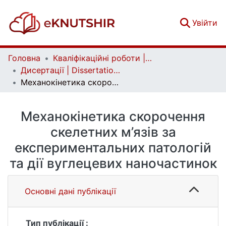
(c
Увійти
Головна
Кваліфікаційні роботи | Qualifying works
Дисертації | Dissertations
Механокінетика скорочення скелетних м’язів за експериментальних патологій та дії вуглецевих наночастинок
Механокінетика скорочення
скелетних м’язів за
експериментальних патологій
та дії вуглецевих наночастинок
Основні дані публікації
Тип публікації :