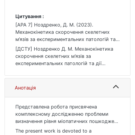
Цитування :
[APA 7] Ноздренко, Д. М. (2023).
Механокінетика скорочення скелетних
м’язів за експериментальних патологій та
дії вуглецевих наночастинок [Дис. д-ра
[ДСТУ] Ноздренко Д. М. Механокінетика
біол. наук, Київський національний
скорочення скелетних м’язів за
університет імені Тараса Шевченка].
експериментальних патологій та дії
eKNUTSHIR.
вуглецевих наночастинок : дис. … д-ра
https://ir.library.knu.ua/handle/123456789/711
біол. наук : 09 Біологія. Київ, 2023. 182 с.
3
URL:
Анотація
https://ir.library.knu.ua/handle/123456789/711
3 (дата звернення: 25.07.2026).
Представлена робота присвячена
комплексному дослідженню проблеми
визначення рівня міопатичних пошкоджень
в рамках аналізу механокінетичних
The present work is devoted to a