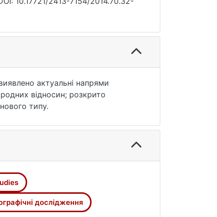
DOI: 10.17721/2413-7154/2014.70.32-
 виявлено актуальні напрями
ародних відносин; розкрито
нового типу.
tudies
ографічні дослідження