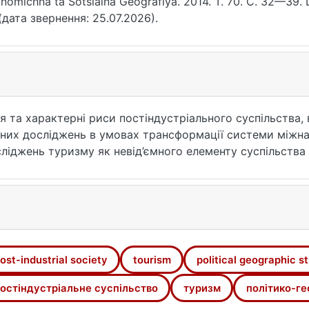
nomichna ta Sotsialna Geografiya. 2014. Т. 70. С. 32—39. 
(дата звернення: 25.07.2026).
 та характерні риси постіндустріального суспільства,
чних досліджень в умовах трансформації системи міжн
сліджень туризму як невід’ємного елементу суспільства 
ost-industrial society
tourism
political geographic s
остіндустріальне суспільство
туризм
політико-ге