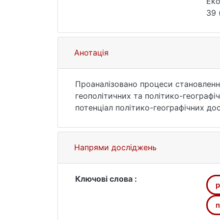
Eko
39 
Анотація
Проаналізовано процеси становлення
геополітичних та політико-географі
потенціал політико-географічних до
Напрями досліджень
Ключові слова :
p
п