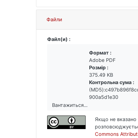
Файли
Файл(и) :
Формат :
Adobe PDF
Розмір :
375.49 KB
Контрольна сума :
(MD5):c497b896f8c
900a5d1e30
Вантажиться...
Вантажиться...
Якщо не вказано 
розповсюджуєтьс
Commons Attributi