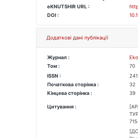
eKNUTSHIR URL :
htt
DOI :
10.
Додаткові дані публікації
Журнал :
Eko
Том :
70
ISSN :
241
Початкова сторінка :
32
Кінцева сторінка :
39
Цитування :
[A
ТУР
715
[Д