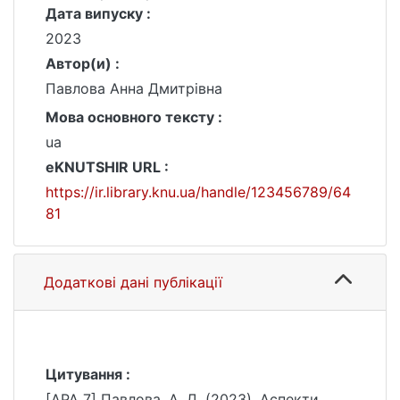
Дата випуску :
2023
Автор(и) :
Павлова Анна Дмитрівна
Мова основного тексту :
ua
eKNUTSHIR URL :
https://ir.library.knu.ua/handle/123456789/64
81
Додаткові дані публікації
Цитування :
[APA 7] Павлова, А. Д. (2023). Аспекти