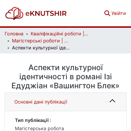
(c
Увійти
Головна
Кваліфікаційні роботи | Qualifying works
Магістерські роботи | Master's theses
Аспекти культурної ідентичності в романі Ізі Едуджіан «Вашингтон Блек»
Аспекти культурної
ідентичності в романі Ізі
Едуджіан «Вашингтон Блек»
Основні дані публікації
Тип публікації :
Магістерська робота