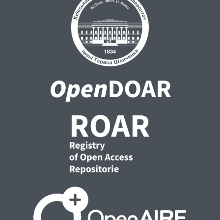
Ключові слова: колабораційна діяльність,
інформаційна діяльність, пропаганда,
стандарти освіти, заходи політичного
характеру, мета.