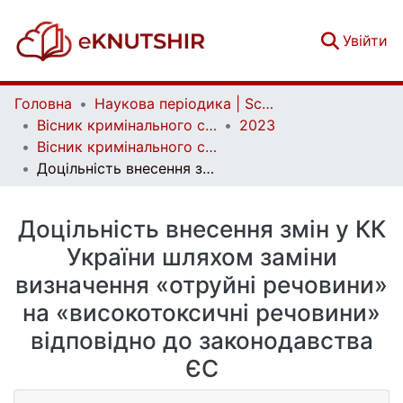
(c
Увійти
Головна
Наукова періодика | Scientific periodicals
Вісник кримінального судочинства | Herald of criminal justice
2023
Вісник кримінального судочинства. № 1-2
Доцільність внесення змін у КК України шляхом заміни визначення «отруйні речовини» на «високотоксичні речовини» відповідно до законодавства ЄС
Доцільність внесення змін у КК
України шляхом заміни
визначення «отруйні речовини»
на «високотоксичні речовини»
відповідно до законодавства
ЄС