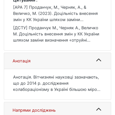
Цитування :
[APA 7] Проданчук, М., Черняк, А., &
Величко, М. (2023). Доцільність внесення
змін у КК України шляхом заміни
визначення «отруйні речовини» на
[ДСТУ] Проданчук М., Черняк А., Величко
«високотоксичні речовини» відповідно до
М. Доцільність внесення змін у КК України
законодавства ЄС. Вісник кримінального
шляхом заміни визначення «отруйні
судочинства, (1), 120–131.
речовини» на «високотоксичні речовини»
https://doi.org/10.17721/2413-5372.2023.1-
відповідно до законодавства ЄС. Вісник
2/120-131
кримінального судочинства. 2023. № 1. С.
Анотація
120—131. DOI: 10.17721/2413-5372.2023.1-
2/120-131 (дата звернення: 26.07.2026).
Анотація. Вітчизняні науковці зазначають,
що до 2014 р. дослідження
колабораціонізму в Україні більшою мірою
стосувалися подій Другої світової війни і
було предметом вивчення істориками, а
не юристами. Історичні аспекти
Напрями досліджень
колабораційної діяльності і