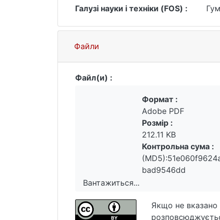
Галузі науки і техніки (FOS) :
Гум
Файли
Файл(и) :
Формат :
Adobe PDF
Розмір :
212.11 KB
Контрольна сума :
(MD5):51e060f9624
bad9546dd
Вантажиться...
Вантажиться...
Якщо не вказано 
розповсюджуєтьс