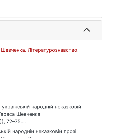
а Шевченка. Літературознавство.
в українській народній неказковій
 Тараса Шевченка.
), 72–75.
ькій народній неказковій прозі.