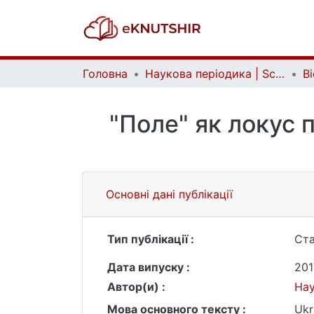
Головна
Наукова періодика | Scientific periodicals
"Поле" як локус 
Основні дані публікації
Тип публікації :
Ста
Дата випуску :
201
Автор(и) :
На
Мова основного тексту :
Ukr