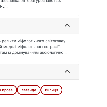
а Шевченка. Літературознавство.
RL:
я: 25.07.2026).
ь релікти міфологічного світогляду
й моделі міфологічної географії,
там із домінуванням аксіологічної
но припущення щодо двочленної
х фігурують лише "середина_низ" чи
ї казки.
а проза
легенда
билиця