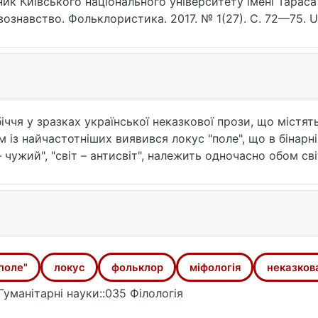
ник Київського національного університету імені Тарас
ознавство. Фольклористика. 2017. № 1(27). С. 72—75. U
ps://ir.library.knu.ua/handle/15071834/19749 (дата зверненн
іччя у зразках української неказкової прози, що містят
м із найчастотніших виявився локус "поле", що в бінарні
 чужий", "світ – антисвіт", належить одночасно обом сві
отойбічний) у його горизонтальному векторі. Висловле
ологічній легенді й билиці, у межах одного сюжету яки
оділу, на відміну від тричленної моделі міфу чи чарівно
поле"
локус
фольклор
міфологія
неказков
Гуманітарні науки::035 Філологія