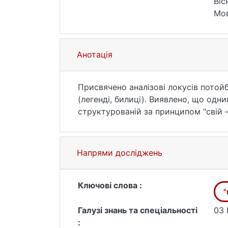
Віс
Мов
htt
Анотація
Присвячено аналізові локусів потойб
(легенді, билиці). Виявлено, що одни
структурованій за принципом "свій –
конотації "чужий простір" (тобто п
вертикальної моделі простору у міф
"середина_верх" вертикального світоп
Напрями досліджень
Ключові слова :
"
Галузі знань та спеціальності
03 
: