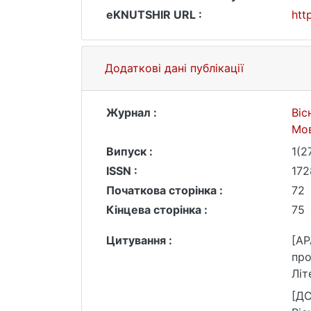
eKNUTSHIR URL :
htt
Додаткові дані публікації
Журнал :
Віс
Мо
Випуск :
1(2
ISSN :
172
Початкова сторінка :
72
Кінцева сторінка :
75
Цитування :
[AP
про
Літ
htt
[ДС