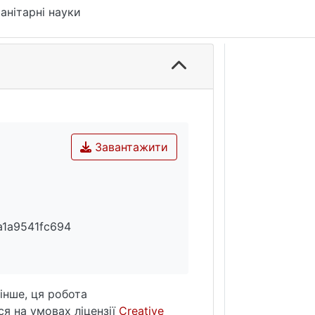
анітарні науки
Завантажити
a1a9541fc694
інше, ця робота
я на умовах ліцензії
Creative