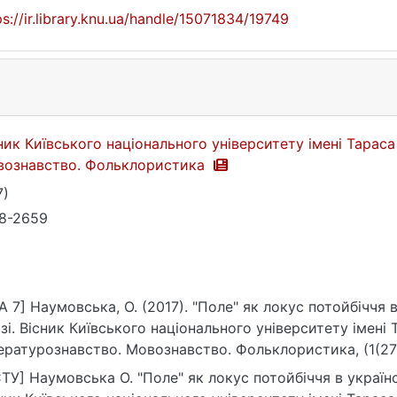
ps://ir.library.knu.ua/handle/15071834/19749
ник Київського національного університету імені Тарас
вознавство. Фольклористика
7)
8-2659
A 7] Наумовська, О. (2017). "Поле" як локус потойбіччя 
зі. Вісник Київського національного університету імені
ературознавство. Мовознавство. Фольклористика, (1(27)
ps://ir.library.knu.ua/handle/15071834/19749
ТУ] Наумовська О. "Поле" як локус потойбіччя в українс