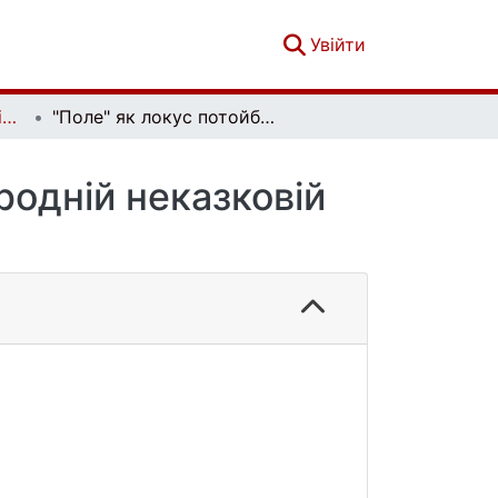
(current)
Увійти
Вісник Київського національного університету імені Тараса Шевченка. Літературознавство. Мовознавство. Фольклористика. Вип. 1(27)
"Поле" як локус потойбіччя в українській народній неказковій прозі
родній неказковій