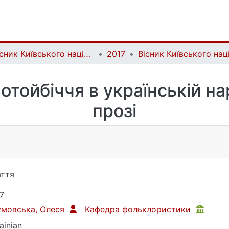
Вісник Київського національного університету імені Тараса Шевченка. Літературознавство. Мовознавство. Фольклористика | Bulletin of Taras Shevchenko National University of Kyiv. Literary Studies. Linguistics. Folklore Studies
2017
потойбіччя в українській на
прозі
ття
7
умовська, Олеся
Кафедра фольклористики
ainian