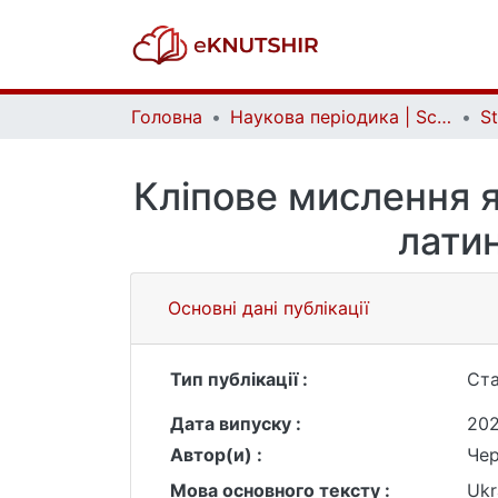
Головна
Наукова періодика | Scientific periodicals
St
Кліпове мислення я
лати
Основні дані публікації
Тип публікації :
Ста
Дата випуску :
20
Автор(и) :
Чер
Мова основного тексту :
Ukr