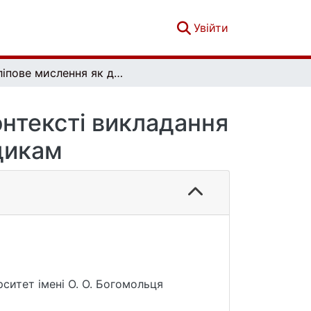
(current)
Увійти
Кліпове мислення як дидактичний виклик у контексті викладання латинської мови студентам-медикам
онтексті викладання
дикам
ситет імені О. О. Богомольця