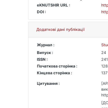
eKNUTSHIR URL :
htt
DOI :
htt
Додаткові дані публікації
Журнал :
Stu
Випуск :
24
ISSN :
241
Початкова сторінка :
128
Кінцева сторінка :
137
Цитування :
[AP
вик
htt
[ДС