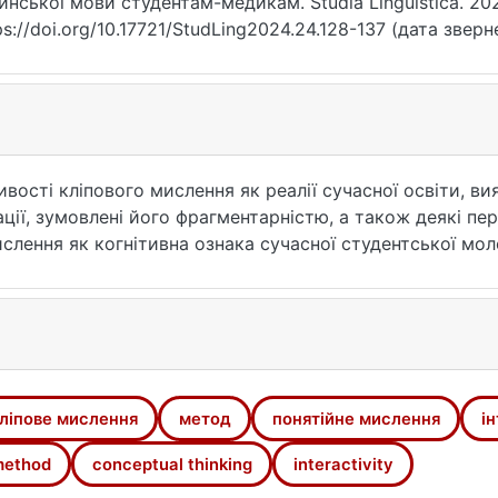
инської мови студентам-медикам. Studia Linguistica. 202
ps://doi.org/10.17721/StudLing2024.24.128-137 (дата зверн
ивості кліпового мислення як реалії сучасної освіти, в
ії, зумовлені його фрагментарністю, а також деякі пер
ислення як когнітивна ознака сучасної студентської мо
ьності студентів-медиків при вивченні латинської мови.
ліпове мислення
метод
понятійне мислення
і
ethod
conceptual thinking
interactivity