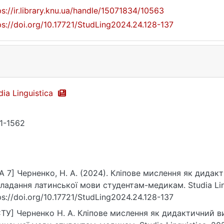
ps://ir.library.knu.ua/handle/15071834/10563
ps://doi.org/10.17721/StudLing2024.24.128-137
dia Linguistica
1-1562
A 7] Черненко, Н. А. (2024). Кліпове мислення як дидак
ладання латинської мови студентам-медикам. Studia Lingu
ps://doi.org/10.17721/StudLing2024.24.128-137
ТУ] Черненко Н. А. Кліпове мислення як дидактичний в