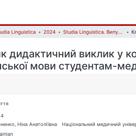
udia Linguistica
2024
Studia Linguistica. Випуск 24
к дидактичний виклик у к
нської мови студентам-ме
ття
24
ненко, Ніна Анатоліївна
Національний медичний універ
ainian