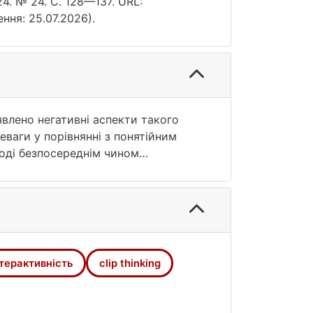
4. № 24. С. 128—137. URL:
ення: 25.07.2026).
иявлено негативні аспекти такого
еваги у порівнянні з понятійним
лоді безпосереднім чином
нтерактивність
clip thinking