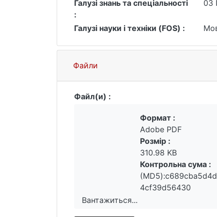
Галузі знань та спеціальності
03 
:
Галузі науки і техніки (FOS) :
Мов
Файли
Файл(и) :
Формат :
Adobe PDF
Розмір :
310.98 KB
Контрольна сума :
(MD5):c689cba5d4d
4cf39d56430
Вантажиться...
Вантажиться...