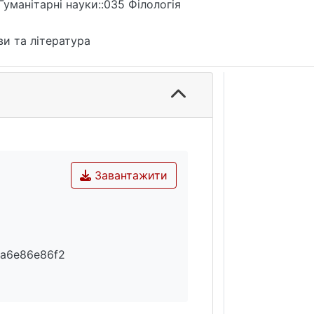
Гуманітарні науки::035 Філологія
и та література
Завантажити
a6e86e86f2