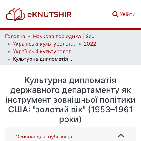
(c
Увійти
Головна
Наукова періодика | Scientific periodicals
Українські культурологічні студії | Ukrainian Cultural Studies
2022
Українські культурологічні студії. № 2 (11)
Культурна дипломатія державного департаменту як інструмент зовнішньої політики США: "золотий вік" (1953–1961 роки)
Культурна дипломатія
державного департаменту як
інструмент зовнішньої політики
США: "золотий вік" (1953–1961
роки)
Основні дані публікації