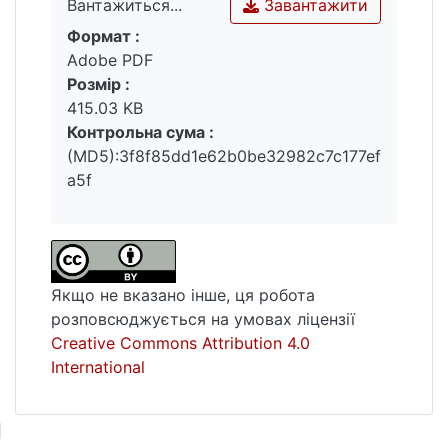
Завантажити
Вантажиться...
Формат :
Вантажиться...
Adobe PDF
Розмір :
415.03 KB
Контрольна сума :
(MD5):3f8f85dd1e62b0be32982c7c177ef
a5f
Якщо не вказано інше, ця робота
розповсюджується на умовах ліцензії
Creative Commons Attribution 4.0
International