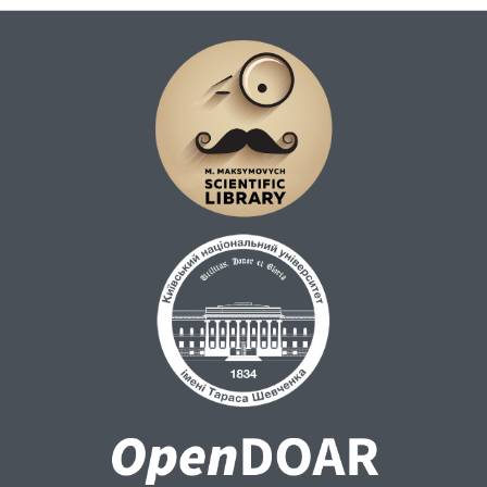
повітрі, рідинах або твердому
середовищі) акустичних хвиль за
допомогою акустичних датчиків.
Використання системи пасивної
дистанційної розвідки на основі
сейсмоакустичного моніторингу разом із
ГІС дозволить виключити людський
фактор (помилки), зменшити людські і
часові затрати на обробку даних, а також
зберігати отриману інформацію в ГІС-
базах даних, що актуально щодо цієї теми.
Використання ГІС дозволить виключити
втрати особового складу.