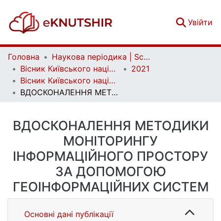
(c
Увійти
Головна
Наукова періодика | Scientific periodicals
Вісник Київського національного університету імені Тараса Шевченка. Військово-спеціальні науки | Bulletin of Taras Shevchenko National University of Kyiv. Military-special sciences
2021
Вісник Київського національного університету імені Тараса Шевченка. Військово-спеціальні науки. Вип. 1 (45)
ВДОСКОНАЛЕННЯ МЕТОДИКИ МОНІТОРИНГУ ІНФОРМАЦІЙНОГО ПРОСТОРУ ЗА ДОПОМОГОЮ ГЕОІНФОРМАЦІЙНИХ СИСТЕМ
ВДОСКОНАЛЕННЯ МЕТОДИКИ
МОНІТОРИНГУ
ІНФОРМАЦІЙНОГО ПРОСТОРУ
ЗА ДОПОМОГОЮ
ГЕОІНФОРМАЦІЙНИХ СИСТЕМ
Основні дані публікації