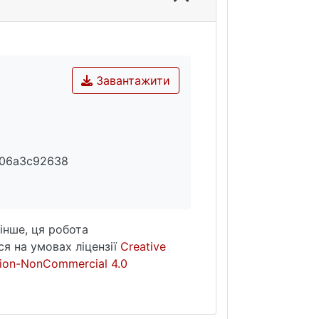
Завантажити
b06a3c92638
інше, ця робота
я на умовах ліцензії
Creative
ion-NonCommercial 4.0