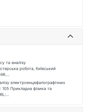
су та аналізу
істерська робота, Київський
IR.
налізу електроенцефалографічних
 : 105 Прикладна фізика та
RL:
: 25.07.2026).