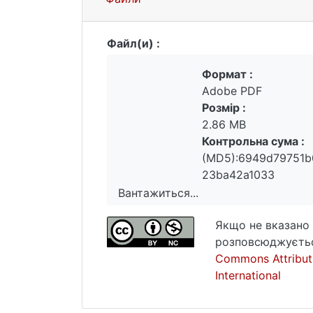
Файл(и) :
Формат :
Adobe PDF
Розмір :
2.86 MB
Контрольна сума :
(MD5):6949d79751
23ba42a1033
Вантажиться...
Вантажиться...
Якщо не вказано 
розповсюджуєтьс
Commons Attribut
International