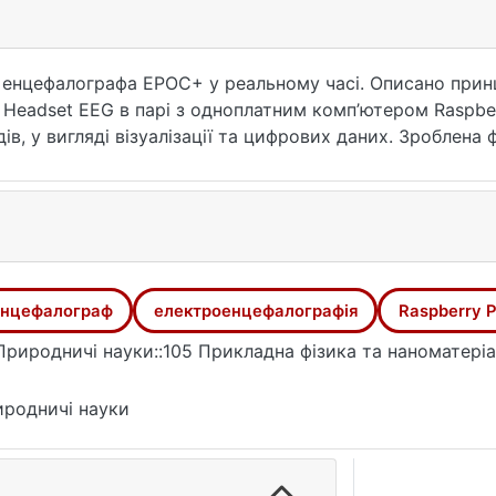
 енцефалографа EPOC+ у реальному часі. Описано прин
Headset EEG в парі з одноплатним комп’ютером Raspber
в, у вигляді візуалізації та цифрових даних. Зроблена ф
ло застосовано фільтрацію артефактів з використанням
вання для оцінки ефективності фільтра ICA.
нцефалограф
електроенцефалографія
Raspberry P
Природничі науки::105 Прикладна фізика та наноматері
родничі науки