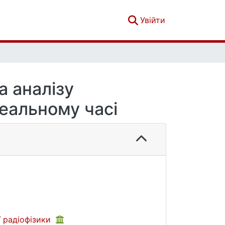
(current)
Увійти
а аналізу
еальному часі
 радіофізики