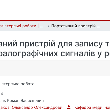
Магістерські роботи | Master's theses
Портативний пристрій для запису та аналізу електроенцефалографічних сигналів у реальному часі
ний пристрій для запису т
алографічних сигналів у р
істерська робота
24
ень Роман Васильович
аков, Олександр Олександрович
Кафедра медичної