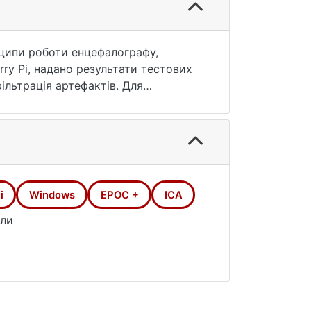
ципи роботи енцефалографу,
ry Pi, надано результати тестових
ільтрація артефактів. Для
 методу Незалежного Компонентного
i
Windows
EPOC +
ICA
али