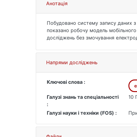
Анотація
Побудовано систему запису даних з
показано робочу модель мобільного 
досліджень без змочування електроді
покращення якості ЕЕГ сигналів бу
Аналізу (ICA). Було проведено тесту
Напрями досліджень
Ключові слова :
е
Галузі знань та спеціальності
10 
:
Галузі науки і техніки (FOS) :
При
Файли