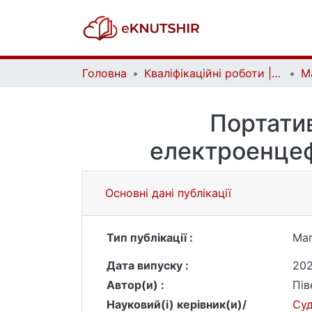
Головна
Кваліфікаційні роботи | Qualifying works
Портатив
електроенцеф
Основні дані публікації
Тип публікації :
Маг
Дата випуску :
20
Автор(и) :
Пів
Науковий(і) керівник(и)/
Суд