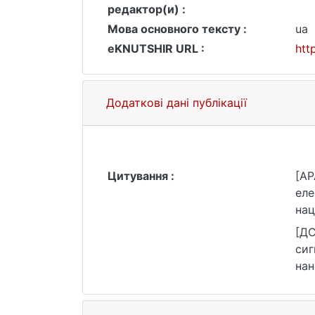
редактор(и) :
Мова основного тексту :
ua
eKNUTSHIR URL :
htt
Додаткові дані публікації
Цитування :
[AP
еле
нац
htt
[ДС
сиг
нан
htt