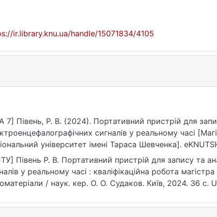
ps://ir.library.knu.ua/handle/15071834/4105
A 7] Півень, Р. В. (2024). Портативний пристрій для запи
ктроенцефалографічних сигналів у реальному часі [Маг
іональний університет імені Тараса Шевченка]. eKNUTSH
ps://ir.library.knu.ua/handle/15071834/4105
ТУ] Півень Р. В. Портативний пристрій для запису та а
налів у реальному часі : кваліфікаційна робота магістра
оматеріали / наук. кер. О. О. Судаков. Київ, 2024. 36 с. U
ps://ir.library.knu.ua/handle/15071834/4105 (дата звернення