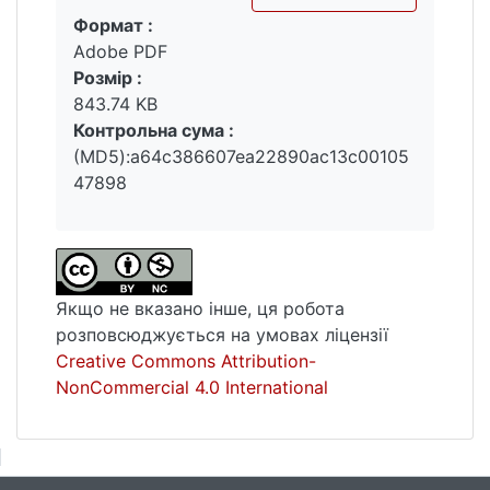
Формат :
«Рівнеобленерго».
Вантажиться...
Adobe PDF
Розмір :
843.74 KB
Контрольна сума :
(MD5):a64c386607ea22890ac13c00105
47898
Якщо не вказано інше, ця робота
розповсюджується на умовах ліцензії
Creative Commons Attribution-
NonCommercial 4.0 International