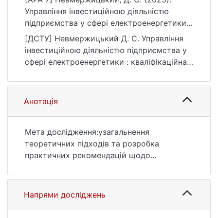
Управління інвестиційною діяльністю
підприємства у сфері електроенергетики
[Магістерська робота, Київський
[ДСТУ] Невмержицький Д. С. Управління
національний університет імені Тараса
інвестиційною діяльністю підприємства у
Шевченка]. eKNUTSHIR.
сфері електроенергетики : кваліфікаційна
https://ir.library.knu.ua/handle/123456789/60
робота магістра : 07 Управління та
39
адміністрування. Київ, 2023. 79 с. URL:
https://ir.library.knu.ua/handle/123456789/60
Анотація
39 (дата звернення: 25.07.2026).
Мета дослідження:узагальнення
теоретичних підходів та розробка
практичних рекомендацій щодо
підвищення ефективності управління
інвестиційною діяльністю підприємства.
Предмет дослідження: сукупність заходів,
Напрями досліджень
спрямованих на підвищення ефективності
управління інвестиційною діяльністю ПрАТ