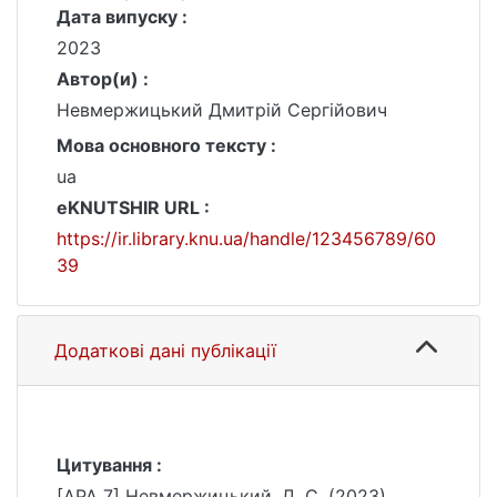
Дата випуску :
2023
Автор(и) :
Невмержицький Дмитрій Сергійович
Мова основного тексту :
ua
eKNUTSHIR URL :
https://ir.library.knu.ua/handle/123456789/60
39
Додаткові дані публікації
Цитування :
[APA 7] Невмержицький, Д. С. (2023).