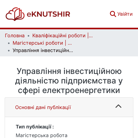
(c
Увійти
Головна
Кваліфікаційні роботи | Qualifying works
Магістерські роботи | Master's theses
Управління інвестиційною діяльністю підприємства у сфері електроенергетики
Управління інвестиційною
діяльністю підприємства у
сфері електроенергетики
Основні дані публікації
Тип публікації :
Магістерська робота