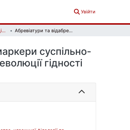
(current)
Увійти
Вісник Київського національного університету імені Тараса Шевченка. Літературознавство. Мовознавство. Фольклористика. Вип. 1 (39)
Абревіатури та відабревіатурні деривати як маркери суспільно-політичних трансформацій в Україні після Революції гідності (2014–2025)
маркери суспільно-
еволюції гідності