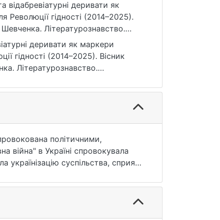
 та відабревіатурні деривати як
я Революції гідності (2014–2025).
а Шевченка. Літературознавство.
10.17721/1728-2659.2026.39.5
віатурні деривати як маркери
ії гідності (2014–2025). Вісник
нка. Літературознавство.
10.17721/1728-2659.2026.39.5 (дата
 спровокована політичними,
а війна" в Україні спровокувала
ла українізацію суспільства, сприяла
епрезентативного добору, описовий)
их у текстах різних стилів