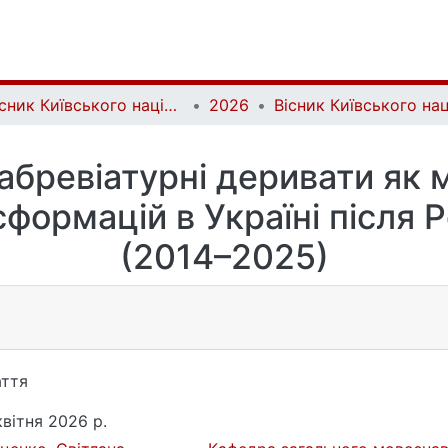
Вісник Київського національного університету імені Тараса Шевченка. Літературознавство. Мовознавство. Фольклористика | Bulletin of Taras Shevchenko National University of Kyiv. Literary Studies. Linguistics. Folklore Studies
2026
дабревіатурні деривати як 
формацій в Україні після Р
(2014–2025)
ття
квітня 2026 р.