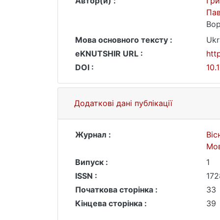
Автор(и) :
Гри
Па
Вор
Мова основного тексту :
Ukr
eKNUTSHIR URL :
htt
DOI :
10.
Додаткові дані публікації
Журнал :
Віс
Мо
Випуск :
1
ISSN :
172
Початкова сторінка :
33
Кінцева сторінка :
39