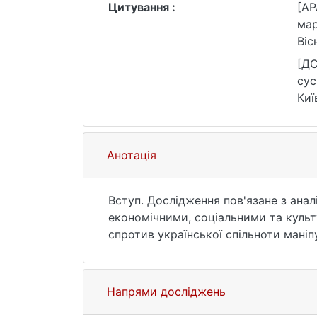
Цитування :
[AP
мар
Віс
Мов
[ДС
сус
Киї
Мов
зве
Анотація
Вступ. Дослідження пов'язане з анал
економічними, соціальними та культ
спротив української спільноти маніп
розвитку неологізації та абревіації 
Методи. Застосовані загальнонаукові 
методи.
Напрями досліджень
Результати. Окреслено тематичні гру