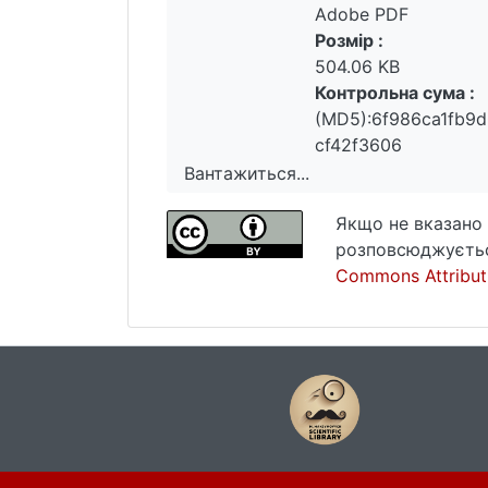
Adobe PDF
Розмір :
504.06 KB
Контрольна сума :
(MD5):6f986ca1fb9
cf42f3606
Вантажиться...
Вантажиться...
Якщо не вказано 
розповсюджуєтьс
Commons Attributi