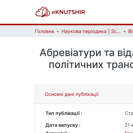
Головна
Наукова періодика | Scientific periodicals
Абревіатури та ві
політичних транс
Основні дані публікації
Тип публікації :
Ста
Дата випуску :
21 