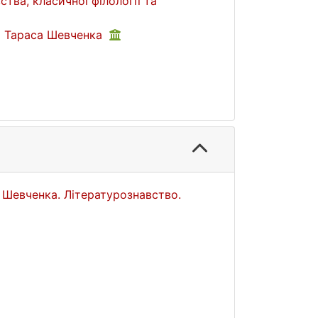
тва, класичної філології та
ні Тараса Шевченка
а Шевченка. Літературознавство.