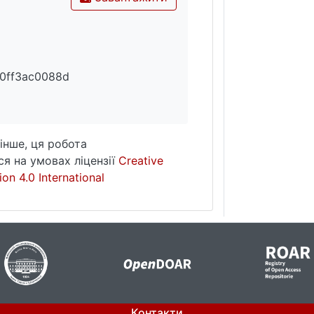
d0ff3ac0088d
інше, ця робота
я на умовах ліцензії
Creative
on 4.0 International
Контакти