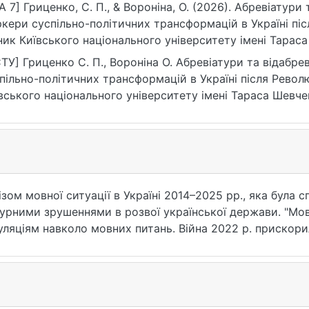
A 7] Гриценко, С. П., & Вороніна, О. (2026). Абревіатури
кери суспільно-політичних трансформацій в Україні післ
ник Київського національного університету імені Тарас
ознавство. Фольклористика, (1), 33–39. https://doi.org/
ТУ] Гриценко С. П., Вороніна О. Абревіатури та відабре
пільно-політичних трансформацій в Україні після Революц
вського національного університету імені Тараса Шевче
ознавство. Фольклористика. 2026. № 1. С. 33—39. DOI: 
рнення: 25.07.2026).
ізом мовної ситуації в Україні 2014–2025 рр., яка була
урними зрушеннями в розвої української держави. "Мовн
уляціям навколо мовних питань. Війна 2022 р. прискори
української мови.
(індукція, дедукція, аналіз, синтез) та лінгвістичні (р
пи абревіатур та відабревіатурних дериватів, засвідчен