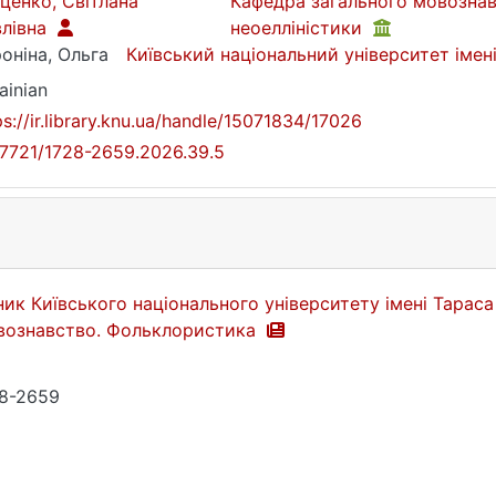
ценко, Світлана
Кафедра загального мовознавс
влівна
неоелліністики
оніна, Ольга
Київський національний університет іме
ainian
ps://ir.library.knu.ua/handle/15071834/17026
17721/1728-2659.2026.39.5
ник Київського національного університету імені Тарас
вознавство. Фольклористика
8-2659