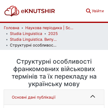
(c
Увійти
Головна
Наукова періодика | Scientific periodicals
Studia Linguistica
2025
Studia Linguistica. Випуск 27
Структурні особливості франкомовних військових термінів та їх перекладу на українську мову
Структурні особливості
франкомовних військових
термінів та їх перекладу на
українську мову
Основні дані публікації