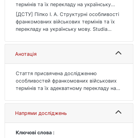
термінів та їх перекладу на українську
мову. Studia Linguistica, (27), 120–134.
[ДСТУ] Піпко І. А. Структурні особливості
https://doi.org/10.17721/StudLing2025.27.120
франкомовних військових термінів та їх
-134
перекладу на українську мову. Studia
Linguistica. 2025. № 27. С. 120—134. DOI:
10.17721/StudLing2025.27.120-134 (дата
звернення: 25.07.2026).
Анотація
Стаття присвячена дослідженню
особливостей франкомовних військових
термінів та їх адекватному перекладу на
українську мову. У статті розглядаються
основні способи формування військової
термінології та методи її перекладу.
Напрями досліджень
Повноцінний і адекватний переклад
французьких військових документів
українською мовою сприятиме кращому
Ключові слова :