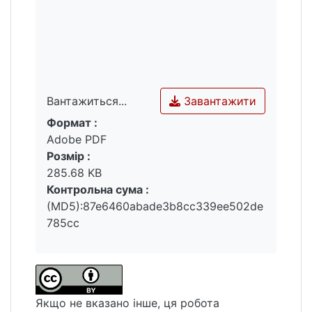
Завантажити
Вантажиться...
Формат :
Вантажиться...
Adobe PDF
Розмір :
285.68 KB
Контрольна сума :
(MD5):87e6460abade3b8cc339ee502de
785cc
Якщо не вказано інше, ця робота