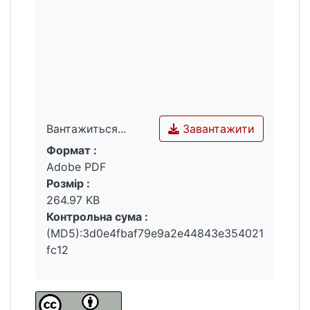
Завантажити
Вантажиться...
Формат :
Вантажиться...
Adobe PDF
Розмір :
264.97 KB
Контрольна сума :
(MD5):3d0e4fbaf79e9a2e44843e354021
fc12