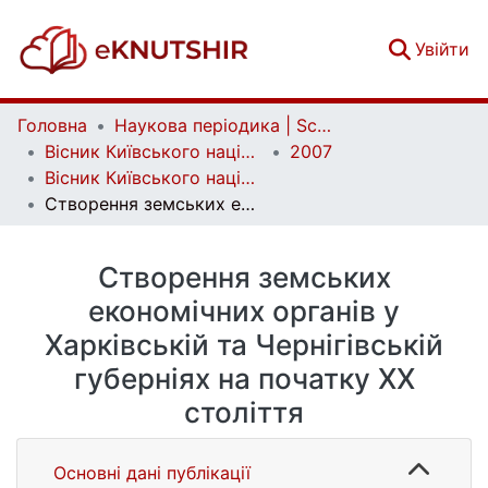
(c
Увійти
Головна
Наукова періодика | Scientific periodicals
Вісник Київського національного університету імені Тараса Шевченка. Історія | Bulletin of Taras Shevchenko National University of Kyiv. History
2007
Вісник Київського національного університету імені Тараса Шевченка. Історія. Вип. 91-93
Створення земських економічних органів у Харківській та Чернігівській губерніях на початку ХХ століття
Створення земських
економічних органів у
Харківській та Чернігівській
губерніях на початку ХХ
століття
Основні дані публікації