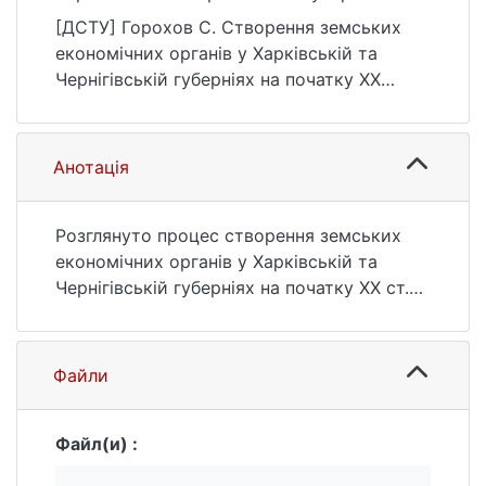
початку ХХ століття. Вісник Київського
[ДСТУ] Горохов С. Створення земських
національного університету імені Тараса
економічних органів у Харківській та
Шевченка. Серія: Історія, (92), 84–86.
Чернігівській губерніях на початку ХХ
https://ir.library.knu.ua/handle/15071834/269
століття. Вісник Київського національного
28
університету імені Тараса Шевченка.
Серія: Історія. 2007. № 92. С. 84—86. URL:
Анотація
https://ir.library.knu.ua/handle/15071834/269
28 (дата звернення: 25.07.2026).
Розглянуто процес створення земських
економічних органів у Харківській та
Чернігівській губерніях на початку ХХ ст.
Основну увагу приділено структурі та
формам взаємовідносин між повітовими
та губернським земськими економічними
Файли
органами.
Файл(и) :