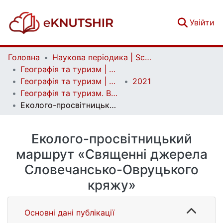
(c
Увійти
Головна
Наукова періодика | Scientific periodicals
Географія та туризм | Geography and tourism
Географія та туризм | Geography and tourism
2021
Географія та туризм. Вип. 64
Еколого-просвітницький маршрут «Священні джерела Словечансько-Овруцького кряжу»
Еколого-просвітницький
маршрут «Священні джерела
Словечансько-Овруцького
кряжу»
Основні дані публікації