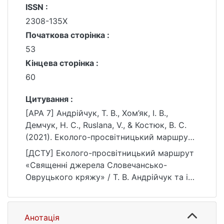
ISSN :
2308-135X
Початкова сторінка :
53
Кінцева сторінка :
60
Цитування :
[APA 7] Андрійчук, Т. В., Хом’як, І. В.,
Демчук, Н. С., Ruslana, V., & Костюк, В. С.
(2021). Еколого-просвітницький маршрут
«Священні джерела Словечансько-
[ДСТУ] Еколого-просвітницький маршрут
Овруцького кряжу». Географія та туризм,
«Священні джерела Словечансько-
(64), 53–60.
Овруцького кряжу» / Т. В. Андрійчук та ін.
https://ir.library.knu.ua/handle/15071834/2173
Географія та туризм. 2021. № 64. С. 53—
0
60. URL:
https://ir.library.knu.ua/handle/15071834/2173
Анотація