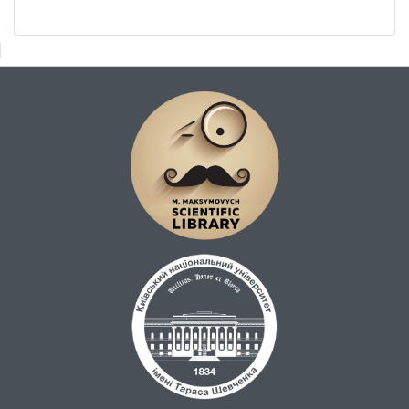
культурних та звичаєвих характеристик,
стає все більш вразливим перед
глобальними перетвореннями природного
середовище. Воно економічно та
світоглядно сильно інтегровано із
природними комплексами і їхня втрата
призведе до деградації та вимирання
автохтонної культури. Наукова новизна.
Вперше розглядається автохтонна
культура як спосіб адаптації до умов
навколишнього середовища. Практична
значимість. Залучення місцевих громад до
вивчення, облаштування та охорони
природних джерел є одним із найкращих
способів популяризації дбайливого
ставлення до навколишнього середовища.
Особливо це актуально в районі
проектування та створення національного
природного парку.