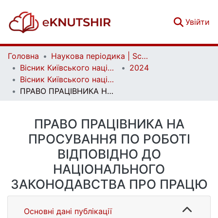
(c
Увійти
Головна
Наукова періодика | Scientific periodicals
Вісник Київського національного університету імені Тараса Шевченка. Юридичні науки | Bulletin of Taras Shevchenko National University of Kyiv. Legal Studies
2024
Вісник Київського національного університету імені Тараса Шевченка. Юридичні науки. Вип. 1 (127)
ПРАВО ПРАЦІВНИКА НА ПРОСУВАННЯ ПО РОБОТІ ВІДПОВІДНО ДО НАЦІОНАЛЬНОГО ЗАКОНОДАВСТВА ПРО ПРАЦЮ
ПРАВО ПРАЦІВНИКА НА
ПРОСУВАННЯ ПО РОБОТІ
ВІДПОВІДНО ДО
НАЦІОНАЛЬНОГО
ЗАКОНОДАВСТВА ПРО ПРАЦЮ
Основні дані публікації