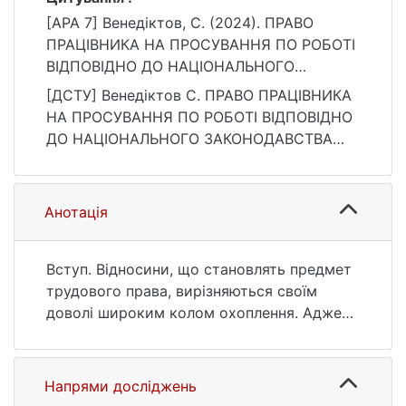
[APA 7] Венедіктов, С. (2024). ПРАВО
ПРАЦІВНИКА НА ПРОСУВАННЯ ПО РОБОТІ
ВІДПОВІДНО ДО НАЦІОНАЛЬНОГО
ЗАКОНОДАВСТВА ПРО ПРАЦЮ. Bulletin of
[ДСТУ] Венедіктов С. ПРАВО ПРАЦІВНИКА
Taras Shevchenko National University of
НА ПРОСУВАННЯ ПО РОБОТІ ВІДПОВІДНО
Kyiv. Legal Studies, 127(1), 17–20.
ДО НАЦІОНАЛЬНОГО ЗАКОНОДАВСТВА
https://doi.org/10.17721/1728-
ПРО ПРАЦЮ. Bulletin of Taras Shevchenko
2195/2024/1.127-3
National University of Kyiv. Legal Studies.
2024. Т. 127, № 1. С. 17—20. DOI:
Анотація
10.17721/1728-2195/2024/1.127-3 (дата
звернення: 25.07.2026).
Вступ. Відносини, що становлять предмет
трудового права, вирізняються своїм
доволі широким колом охоплення. Адже
поряд із безпосередньо трудовими
правовідносинами існують відносини,
пов'язані з працевлаштуванням,
Напрями досліджень
колективними переговорами, професійним