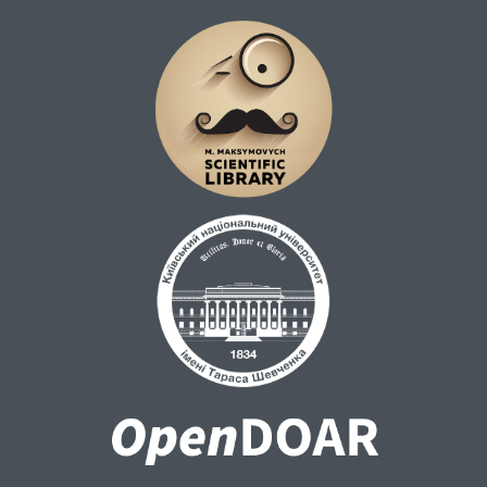
роботі, якщо останній успішно й сумлінно
виконує свою трудову функцію. У цьому
випадку право працівника на просування
по роботі залежить від таких факторів: а)
наявності і роботодавця вакантної посади;
б) існування причинного зв'язку між
успішним і сумлінним виконанням
трудової функції працівником і вимогами
до посадових обов'язків за вакантною
посадою; в) затвердження чітких і
прозорих процедур оцінювання та
просування по роботі працівників.
Висновки. Наявність справедливих,
доступних і відкритих процедур
просування по роботі має забезпечувати
ефективну реалізацію права працівника на
таке просування, а також його гармонійне
співвідношення з правом роботодавця на