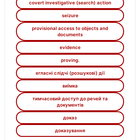
covert investigative (search) action
встановлення обставин, що мають
значення для кримінального ровадження, а
seizure
також як підстави для проведення
тимчасового доступу до речей і
provisional access to objects and
documents
документів, що є засобом отримання
доказів у кримінальному провадженні.
evidence
Розглянуто проблемні питання, пов’язані з
використанням результатів негласних
proving.
слідчих (розшукових) дій для проведення
тимчасового доступу до речей і
егласні слідчі (розшукові) дії
документів
виїмка
тимчасовий доступ до речей та
документів
доказ
доказування