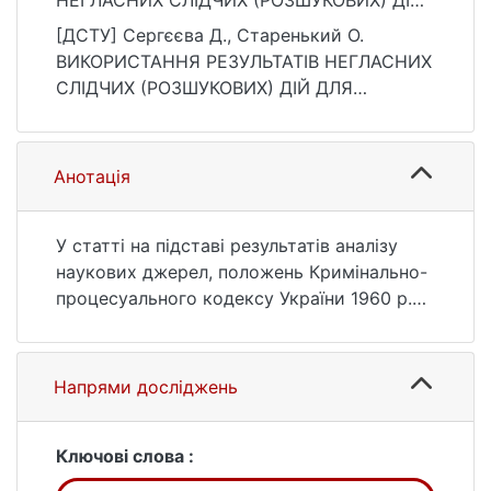
НЕГЛАСНИХ СЛІДЧИХ (РОЗШУКОВИХ) ДІЙ
ДЛЯ ПРОВЕДЕННЯ ТИМЧАСОВОГО
[ДСТУ] Сергєєва Д., Старенький О.
ДОСТУПУ ДО РЕЧЕЙ І ДОКУМЕНТІВ. Вісник
ВИКОРИСТАННЯ РЕЗУЛЬТАТІВ НЕГЛАСНИХ
кримінального судочинства, (4), 70–80.
СЛІДЧИХ (РОЗШУКОВИХ) ДІЙ ДЛЯ
https://ir.library.knu.ua/handle/15071834/2431
ПРОВЕДЕННЯ ТИМЧАСОВОГО ДОСТУПУ
4
ДО РЕЧЕЙ І ДОКУМЕНТІВ. Вісник
кримінального судочинства. 2015. № 4. С.
Анотація
70—80. URL:
https://ir.library.knu.ua/handle/15071834/2431
4 (дата звернення: 26.07.2026).
У статті на підставі результатів аналізу
наукових джерел, положень Кримінально-
процесуального кодексу України 1960 р.
та Кримінального процесуального кодексу
України 2012 р. досліджено правову
природу виїмки та тимчасового доступу
Напрями досліджень
до речей і документів. Зазначається, що
результати негласних слідчих
(розшукових) дій можуть бути
Ключові слова :
використанні не лише як докази для