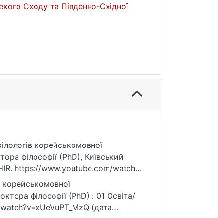
екого Сходу та Південно-Східної
 філологів корейськомовної
тора філософії (PhD), Київський
IR. https://www.youtube.com/watch?
в корейськомовної
октора філософії (PhD) : 01 Освіта/
om/watch?v=xUeVuPT_MzQ (дата