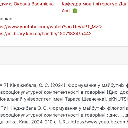
дчих, Оксана Василівна
Кафедра мов і літератур Дал
Азії
ainian
ps://www.youtube.com/watch?v=xUeVuPT_MzQ
ps://ir.library.knu.ua/handle/15071834/5442
A 7] Кінджибала, О. С. (2024). Формування у майбутніх
гвосоціокультурної компетентності в говорінні [Дис. док
іональний університет імені Тараса Шевченка]. eKNUTSH
xUeVuPT_MzQ
ТУ] Кінджибала О. С. Формування у майбутніх філологі
гвосоціокультурної компетентності в говорінні : дис. … д
агогіка. Київ, 2024. 210 с. URL: https://www.youtube.c