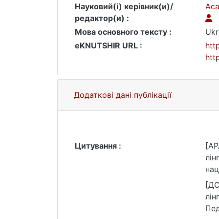
Науковий(і) керівник(и)/
Аса
редактор(и) :
Мова основного тексту :
Ukr
eKNUTSHIR URL :
htt
htt
Додаткові дані публікації
Цитування :
[AP
лін
нац
v=
[ДС
лін
Пед