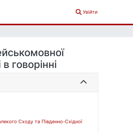
(current)
Увійти
ейськомовної
 в говорінні
алекого Сходу та Південно-Східної