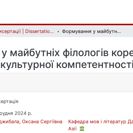
Дисертації | Dissertations
Формування у майбутніх філологів корейськомовної лінгвосоціокультурної компетентності в говорінні
у майбутніх філологів кор
культурної компетентності
ертація
грудня 2024 р.
джибала, Оксана Сергіївна
Кафедра мов і літератур Д
Азії