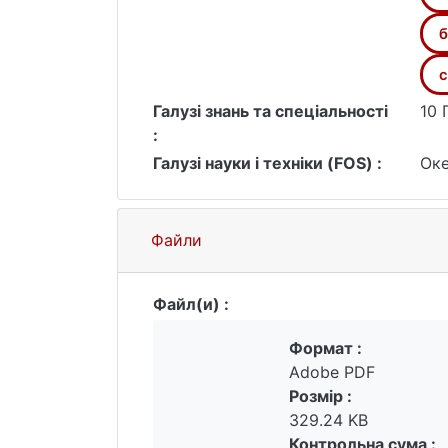
взаємовідносин між природою та су
інформаційною базою для створення 
б
для організації ефективного управ
c
Галузі знань та спеціальності
10 
:
Галузі науки і техніки (FOS) :
Оке
Файли
Файл(и) :
Формат :
Adobe PDF
Розмір :
329.24 KB
Контрольна сума :