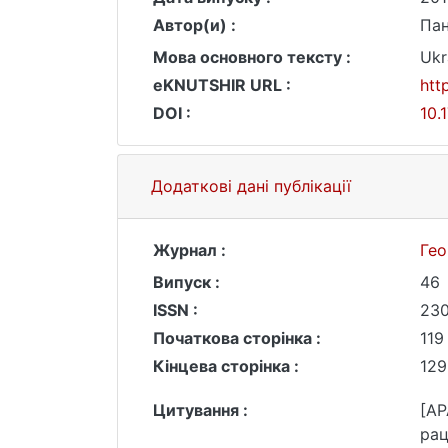
Автор(и) :
Пан
Мова основного тексту :
Ukr
eKNUTSHIR URL :
htt
DOI :
10.
Додаткові дані публікації
Журнал :
Гео
Випуск :
46
ISSN :
230
Початкова сторінка :
119
Кінцева сторінка :
129
Цитування :
[AP
рац