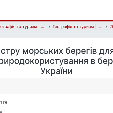
Географія та туризм | Geography and tourism
Географія та туризм | Geography and tourism
2
стру морських берегів для
риродокористування в бере
України
ття
8