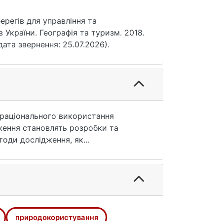
ерегів для управління та
 України. Географія та туризм. 2018.
дата звернення: 25.07.2026).
 раціонального використання
ження становлять розробки та
етоди дослідження, як
ьтати дослідження. У статті
в. Запропоновано та обґрунтовано
береження природного середовища в
сад кадастру морських берегів, які є
 Таким чином, кадастр являє собою
ською діяльністю для гармонізації
природокористування