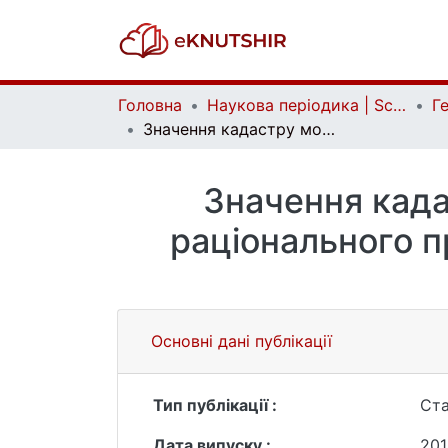
Головна
Наукова періодика | Scientific periodicals
Значення кадастру морських берегів для управління та раціонального природокористування в береговій зоні морів України
Значення када
раціонального п
Основні дані публікації
Тип публікації :
Ста
Дата випуску :
201