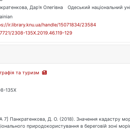
кратенкова, Дар’я Олегівна
Одеський національний унів
ainian
ps://ir.library.knu.ua/handle/15071834/23584
17721/2308-135X.2019.46.119-129
графія та туризм
8-135X
A 7] Панкратенкова, Д. О. (2018). Значення кадастру мо
іонального природокористування в береговій зоні морів 