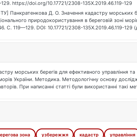
–129. https://doi.org/10.17721/2308-135X.2019.46.119-129
ТУ] Панкратенкова Д. О. Значення кадастру морських б
іонального природокористування в береговій зоні морів
6. С. 119—129. DOI: 10.17721/2308-135X.2019.46.119-129 (
астру морських берегів для ефективного управління та
морів України. Методика. Методологічну основу дослід
авторів. При написанні статті були використанні такі м
ції, аналітичний та конструктивно-географічний. Резул
елементи, які повинен містити кадастр морських берегі
ерегів для оптимізації господарської діяльності та з
ва новизна отриманих результатів полягає у розробці за
 і реєстрації даних про сучасний стан берегової зони.
 прийняття важливих рішень, щодо управління господар
ерегова зона
узбережжя
кадастр
управління