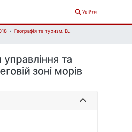
(current)
Увійти
018
Географія та туризм. Випуск 46
 управління та
говій зоні морів