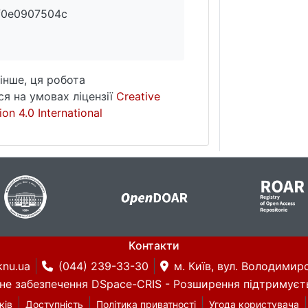
f0e0907504c
інше, ця робота
я на умовах ліцензії
Creative
on 4.0 International
Контакти
knu.ua
(044) 239-33-30
м. Київ, вул. Володимирс
не забезпечення DSpace-CRIS
- Розширення підтримуєт
ків
Доступність
Політика приватності
Угода користувача