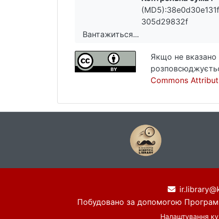
(MD5):38e0d30e131
305d29832f
Вантажиться...
Вантажиться...
Якщо не вказано 
розповсюджуєтьс
Commons Attributi
ir.library@
Побудовано за допомогою
Програм
Налаштування ку