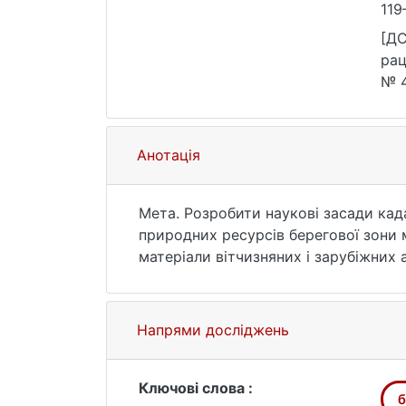
119
[ДС
рац
№ 4
Анотація
Мета. Розробити наукові засади кад
природних ресурсів берегової зони 
матеріали вітчизняних і зарубіжних 
ретроспективний, метод систематиза
представлено теоретичні основі та 
основні засади кадастру морських б
Напрями досліджень
береговій зоні морів України. Науко
якісно новим ступенем узагальнення
необхідне інформаційне джерело для
Ключові слова :
б