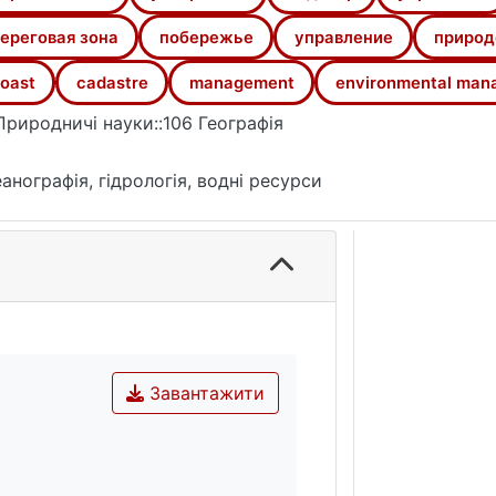
спільством. Практична значимість. Отримані результа
законодавчих проектів, які регулюють всі види антроп
ереговая зона
побережье
управление
природ
ління та раціонального природокористування приморськ
oast
cadastre
management
environmental man
Природничі науки::106 Географія
анографія, гідрологія, водні ресурси
Завантажити