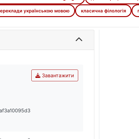
 Маслюк, А. Білецький, Й. Кобів, Ю. Цимбалюк, Л. Павлен
ти, серед яких чільне місце належить А. Содоморі. На рі
ереклади українською мовою
класична філологія
 мовою (П. Куліша, І. Пулюя, І. Нечуй-Левицького, І. Ог
реклади різножанрових творів давньогрецької літерату
сторіографії, риторики, філософії, природничо-наукови
Завантажити
af3a10095d3