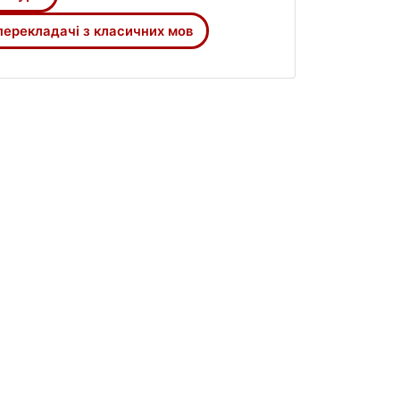
ко. Славні традиції продовжують нині
вні світової біблеїстики чотири
перекладачі з класичних мов
ієнка, І. Хоменка, Р. Турконюка).
ри залишається потреба у створенні
х текстів, грекомовної патристики.