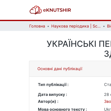
Головна
Наукова періодика | Scientific periodicals
УКРАЇНСЬКІ П
З
Основні дані публікації
Тип публікації :
Ста
Дата випуску :
28 
Автор(и) :
Зво
Мова основного тексту :
Ukr