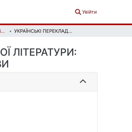
(current)
Увійти
Вісник Київського національного університету імені Тараса Шевченка. Літературознавство. Мовознавство. Фольклористика. Вип. 2(30)
УКРАЇНСЬКІ ПЕРЕКЛАДИ ДАВНЬОГРЕЦЬКОЇ ЛІТЕРАТУРИ: ЗДОБУТКИ ТА ПЕРСПЕКТИВИ
Ї ЛІТЕРАТУРИ:
ВИ