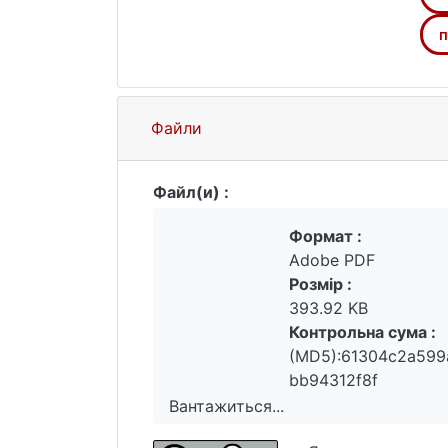
П. Стрільців, А. Цісик, Ю. Мушак, В.
знані антикознавці, літератори й пое
п
переклади Святого Письма українською
Проте попри численні українські пе
корпусу перекладів давньогрецької і
Файли
Файл(и) :
Формат :
Adobe PDF
Розмір :
393.92 KB
Контрольна сума :
(MD5):61304c2a599
bb94312f8f
Вантажиться...
Вантажиться...