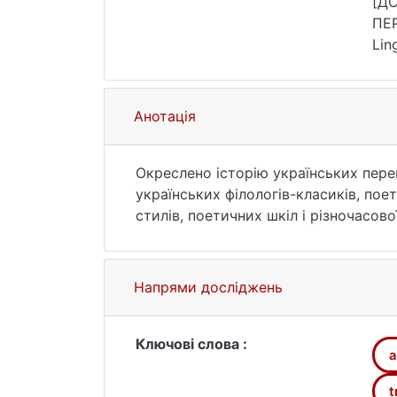
[ДС
ПЕР
Lin
зве
Анотація
Окреслено історію українських пере
українських філологів-класиків, поет
стилів, поетичних шкіл і різночасов
Зазначено, що українські переклади 
публікувалися як у розрізнених пері
антологіях. Проаналізовано українс
Напрями досліджень
періодів. Описано переклади поезії (
епілій, буколіка, ідилія, епіграма) 
і Септуагінта, ранньохристиянська п
Ключові слова :
a
Франка. Високий рівень мовно-стил
манера таких видатних перекладачів, 
t