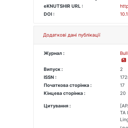
eKNUTSHIR URL :
htt
DOI :
10.
Додаткові дані публікації
Журнал :
Bul
Випуск :
2
ISSN :
172
Початкова сторінка :
17
Кінцева сторінка :
20
Цитування :
[AP
ТА 
Lin