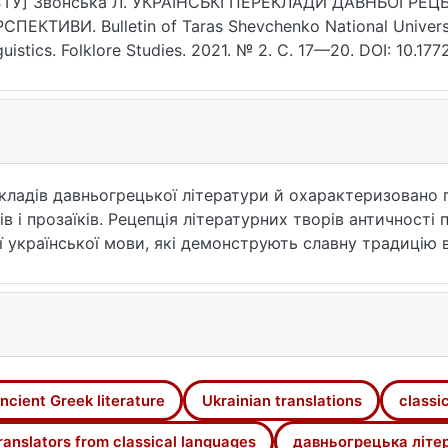
ТУ] Звонська Л. УКРАЇНСЬКІ ПЕРЕКЛАДИ ДАВНЬОГРЕЦЬ
СПЕКТИВИ. Bulletin of Taras Shevchenko National University
guistics. Folklore Studies. 2021. № 2. С. 17—20. DOI: 10.1
рнення: 25.07.2026).
кладів давньогрецької літератури й охарактеризовано 
ів і прозаїків. Рецепція літературних творів античност
ої української мови, які демонструють славну традицію
мають давню історію (від першого перекладу 1788 р. і п
одичних виданнях, збірках, альманахах, так і цілісними 
ькі переклади літератури давньогрецькою мовою архаїчн
епос, елегія, ямб, монодична та хорова лірика, трагедія,
і прози (байка, історіографія, філософія, риторика, худож
атристика). Значимими в історії перекладів є досягненн
ncient Greek literature
Ukrainian translations
classic
істичного засвоєння давньогрецьких прозових і поетич
як Борис Тен, В. Свідзінський, М. Білик, Г. Кочур, А. 
ranslators from classical languages
давньогрецька літе