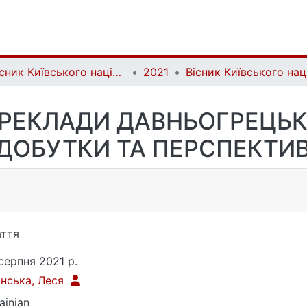
Вісник Київського національного університету імені Тараса Шевченка. Літературознавство. Мовознавство. Фольклористика | Bulletin of Taras Shevchenko National University of Kyiv. Literary Studies. Linguistics. Folklore Studies
2021
ЕРЕКЛАДИ ДАВНЬОГРЕЦЬКО
ДОБУТКИ ТА ПЕРСПЕКТИ
ття
серпня 2021 р.
нська, Леся
ainian