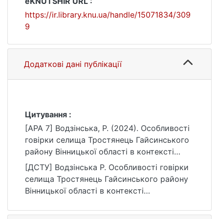
eKNUTSHIR URL :
https://ir.library.knu.ua/handle/15071834/309
9
Додаткові дані публікації
Цитування :
[APA 7] Водзінська, Р. (2024). Особливості
говірки селища Тростянець Гайсинського
району Вінницької області в контексті
подільського діалекту [Бакалаврська
[ДСТУ] Водзінська Р. Особливості говірки
робота, Київський національний
селища Тростянець Гайсинського району
університет імені Тараса Шевченка].
Вінницької області в контексті
eKNUTSHIR.
подільського діалекту : кваліфікаційна
https://ir.library.knu.ua/handle/15071834/309
робота бакалавра : 035 Філологія / наук.