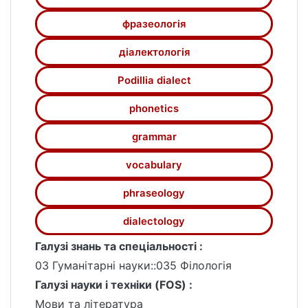
походження подільського говору,
фразеологія
проаналізовано фонетичні, граматичні та
лексико-фразеологічні особливості,
діалектологія
описано унікальні риси мовлення жителів
Podillia dialect
селища.
Результати дослідження дозволили
phonetics
визначити основні особливості
подільського говору в цьому регіоні, а
grammar
також висвітлити його унікальні мовні
характеристики.
vocabulary
phraseology
dialectology
Галузі знань та спеціальності :
03 Гуманітарні науки::035 Філологія
Галузі науки і техніки (FOS) :
Мови та література