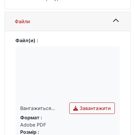
Файли
Файл(и) :
Завантажити
Вантажиться...
Формат :
Вантажиться...
Adobe PDF
Розмір :