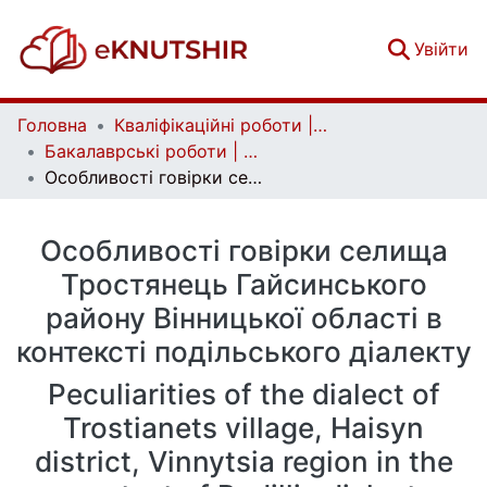
(c
Увійти
Головна
Кваліфікаційні роботи | Qualifying works
Бакалаврські роботи | Bachelor theses
Особливості говірки селища Тростянець Гайсинського району Вінницької області в контексті подільського діалекту
Особливості говірки селища
Тростянець Гайсинського
району Вінницької області в
контексті подільського діалекту
Peculiarities of the dialect of
Trostianets village, Haisyn
district, Vinnytsia region in the