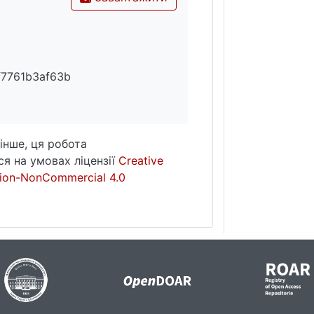
f7761b3af63b
інше, ця робота
я на умовах ліцензії
Creative
ion-NonCommercial 4.0