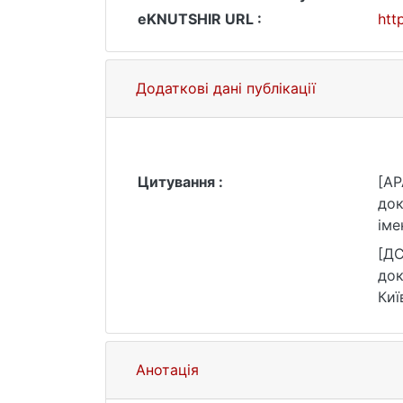
eKNUTSHIR URL :
htt
Додаткові дані публікації
Цитування :
[AP
док
іме
[ДС
док
Киї
Анотація