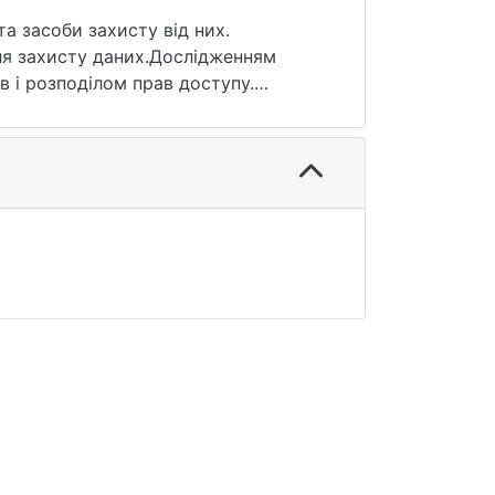
та засоби захисту від них.
для захисту даних.Дослідженням
 і розподілом прав доступу.
ст мережевого середовища, в якому
ї інформаційної системи
ежах. Безпека системи електронного
туп та записи дій користувачів для
о на весь термін служби файлу, а
ня.