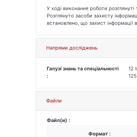
У ході виконання роботи розглянуті т
Розглянуто засоби захисту інформац
встановлено, що захист інформації 
Актуальними завданнями є захист а
працює СЕП, захист каналів передач
Встановлено, що побудова системи 
Напрями досліджень
здійснюється на мережевій платформ
документообігу повинна забезпечува
усунення потенційних загроз інформ
Галузі знань та спеціальності
12 
СЕД має бути здатним швидко відно
:
125
Файли
Файл(и) :
Формат :