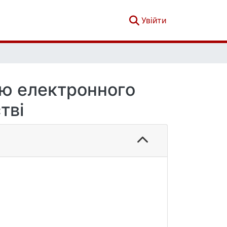
(current)
Увійти
ою електронного
тві