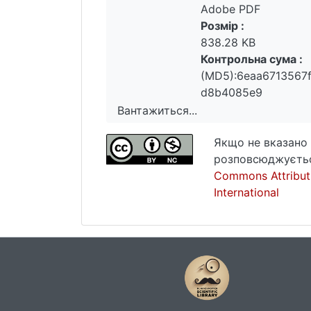
Adobe PDF
Розмір :
838.28 KB
Контрольна сума :
(MD5):6eaa6713567
d8b4085e9
Вантажиться...
Вантажиться...
Якщо не вказано 
розповсюджуєтьс
Commons Attribut
International