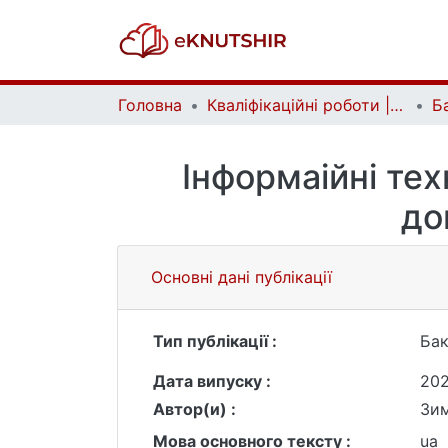
Головна
Кваліфікаційні роботи | Qualifying works
Інформаійні те
до
Основні дані публікації
Тип публікації :
Бак
Дата випуску :
20
Автор(и) :
Зим
Мова основного тексту :
ua