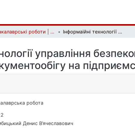
Бакалаврські роботи | Bachelor theses
Інформаійні технології управління безпекою електронного документообігу на підприємстві
хнології управління безпек
кументообігу на підприємс
алаврська робота
22
бицький Денис В’ячеславович