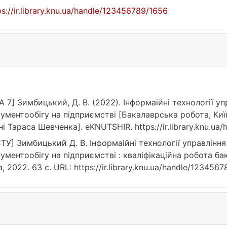
ps://ir.library.knu.ua/handle/123456789/1656
A 7] Зимбицький, Д. В. (2022). Інформаійні технології 
ументообігу на підприємстві [Бакалаврська робота, Ки
ні Тараса Шевченка]. eKNUTSHIR. https://ir.library.knu.u
ТУ] Зимбицький Д. В. Інформаійні технології управлінн
ументообігу на підприємстві : кваліфікаційна робота бак
в, 2022. 63 с. URL: https://ir.library.knu.ua/handle/12345