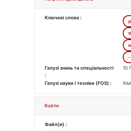
Ключові слова :
p
t
м
-
Галузі знань та спеціальності
10 
:
Галузі науки і техніки (FOS) :
Хім
Файли
Файл(и) :