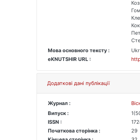
Коз
Гом
Кле
Кок
Пет
Сте
Мова основного тексту :
Ukr
eKNUTSHIR URL :
htt
Додаткові дані публікації
Журнал :
Віс
Випуск :
1(5
ISSN :
172
Початкова сторінка :
29
Кінцева сторінка :
32