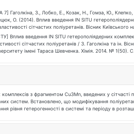
A 7] Гаголкіна, З., Лобко, Е., Козак, Н., Гомза, Ю., Клепко,
О. (2014). Вплив введення IN SITU гетерополіядерних комплексів Cu3Mn на cтруктуру
властивості сітчастих поліуретанів. Вісник Київського н
аса Шевченка. Хімія, (1(50)), 29–32. https://ir.library.kn
в введення IN SITU гетерополіядерних комплексів Cu3Mn на cтруктуру та
стивості сітчастих поліуретанів / З. Гаголкіна та ін. Ві
верситету імені Тараса Шевченка. Хімія. 2014. № 1(50). 
ps://ir.library.knu.ua/handle/15071834/16229 (дата звернен
 комплексів з фрагментом Cu3Mn, введених у сітчасті по
аних систем. Встановлено, що модифікування поліурета
ня рівня гетерогенності в системі та періоду в розташ
мостійкість та приводить до зростання діелектричної п
 рухливості олігоетерної складової поліуретанів.