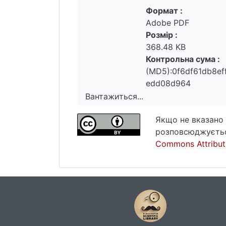
Формат :
Adobe PDF
Розмір :
368.48 KB
Контрольна сума :
(MD5):0f6df61db8ef
edd08d964
Вантажиться...
Вантажиться...
Якщо не вказано 
розповсюджуєтьс
Commons Attributi