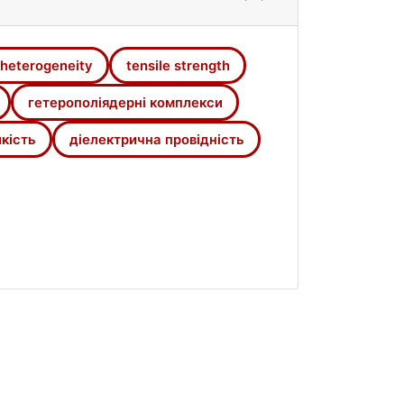
 heterogeneity
tensile strength
гетерополіядерні комплекси
кість
діелектрична провідність