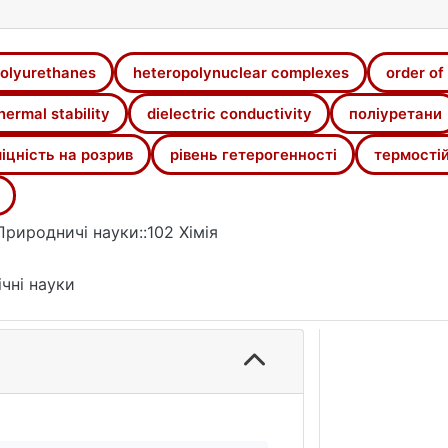
olyurethanes
heteropolynuclear complexes
order of
hermal stability
dielectric conductivity
поліуретани
іцність на розрив
рівень гетерогенності
термостій
Природничі науки::102 Хімія
ічні науки