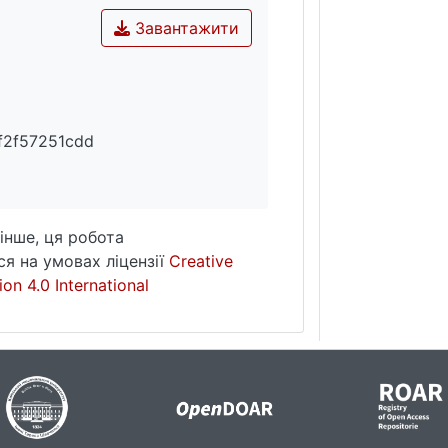
Завантажити
f2f57251cdd
інше, ця робота
я на умовах ліцензії
Creative
on 4.0 International