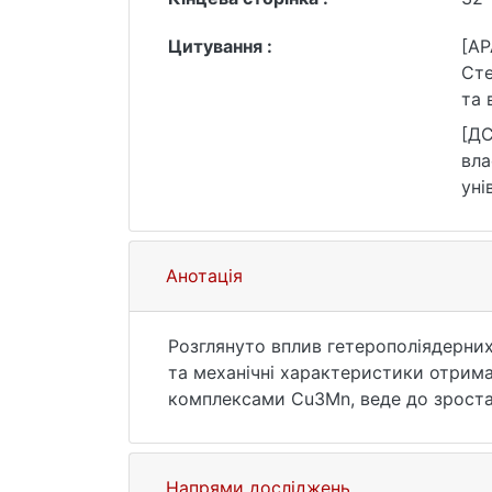
Цитування :
[AP
Стецюк, 
та 
Тар
[ДСТУ] Впли
вла
уні
htt
Анотація
Розглянуто вплив гетерополіядерних
та механічні характеристики отрим
комплексами Cu3Mn, веде до зростан
також підвищує або не погіршує тер
за рахунок підвищення сегментальної
Напрями досліджень