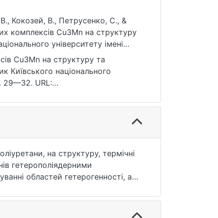
 В., Кокозей, В., Петрусенко, С., &
аціонального університету імені
u.ua/handle/15071834/16229
сник Київського національного
С. 29—32. URL:
ня: 25.07.2026).
ліуретани, на структуру, термічні
нів гетерополіядерними
уванні областей гетерогенності, а
ровідності систем на 1,5–2 порядків