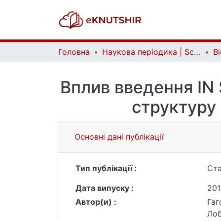
Головна
Наукова періодика | Scientific periodicals
Вплив введення IN
cтруктуру 
Основні дані публікації
Тип публікації :
Ста
Дата випуску :
201
Автор(и) :
Гаг
Лоб