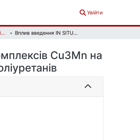
(current)
Увійти
Вісник Київського національного університету імені Тараса Шевченка. Хімія. Вип. 1(50)
Вплив введення IN SITU гетерополіядерних комплексів Cu3Mn на cтруктуру та властивості сітчастих поліуретанів
омплексів Cu3Mn на
оліуретанів